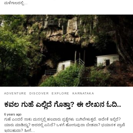
ಮಳೆಗಾಲದಲ್ಲಿ…
ADVENTURE
DISCOVER
EXPLORE
KARNATAKA
ಕವಲ ಗುಹೆ ಎಲ್ಲಿದೆ ಗೊತ್ತಾ? ಈ ಲೇಖನ ಓದಿ..
6 years ago
ಗುಹೆ ಎಂದರೆ ಸಾಕು ಮನಸ್ಸಲ್ಲಿ ಹಲವಾರು ಪ್ರಶ್ನೆಗಳು ಬುಗಿಲೇಳುತ್ತವೆ. ಅದೇಕೆ ಇಲ್ಲಿದೆ?
ಯಾರು ಮಾಡಿದ್ದು? ಅದರಲ್ಲಿ ಏನಿದೆ? ಒಳಗೆ ಹೋಗುವುದಾ ಬೇಡವಾ? ಭಯಾನಕ ಪ್ರಾಣಿ
ಇರಬಹುದಾ? ಹೀಗೆ…