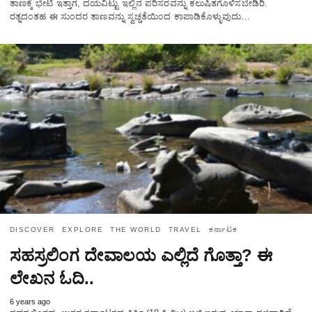
ತಾಣಕ್ಕೆ ಭೇಟಿ ಇತ್ತಾಗ, ದಯವಿಟ್ಟು ಇಲ್ಲಿನ ಪರಿಸರವನ್ನು ಕಲುಷಿತಗೊಳಿಸಬೇಡಿರಿ.
ರತ್ನದ೦ತಹ ಈ ಸು೦ದರ ತಾಣವನ್ನು ಸ್ವಚ್ಚತೆಯಿ೦ದ ಕಾಪಾಡಿಕೊಳ್ಳುವುದು…
DISCOVER
EXPLORE
THE WORLD
TRAVEL
ಕರ್ನಾಟಕ
ಸಹಸ್ರಲಿಂಗ ದೇವಾಲಯ ಎಲ್ಲಿದೆ ಗೊತ್ತಾ? ಈ
ಲೇಖನ ಓದಿ..
6 years ago