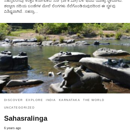
ಸಹಸ್ರಲಿಂಗವು ಉತ್ತರ ಕರ್ನಾಟಕದ ಸಿರ್ಸಿ (18 ಕಿ.ಮೀ) ಬಳಿ ಇರುವ ಯಾತ್ರಾ ಸ್ಥಳವಾಗಿದೆ.
ಶಲ್ಮಾಲಾ ನದಿಯ ಬಂಡೆಗಳ ಮೇಲೆ ಲಿಂಗಗಳು ನೆಲೆಗೊಂಡಿರುವುದರಿಂದ ಈ ಸ್ಥಳವು
ವಿಶಿಷ್ಟವಾಗಿದೆ. ಸಹಸ್ರಾ…
DISCOVER
EXPLORE
INDIA
KARNATAKA
THE WORLD
UNCATEGORIZED
Sahasralinga
6 years ago