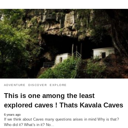
ADVENTURE
DISCOVER
EXPLORE
This is one among the least
explored caves ! Thats Kavala Caves
6 years ago
If we think about Caves many questions arises in mind Why is that?
Who did it? What's in it? No…