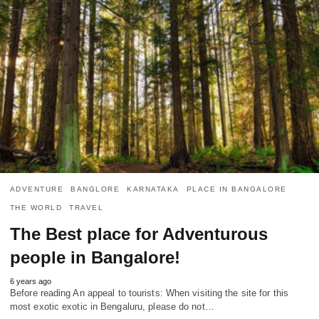
ADVENTURE
BANGLORE
KARNATAKA
PLACE IN BANGALORE
THE WORLD
TRAVEL
The Best place for Adventurous
people in Bangalore!
6 years ago
Before reading An appeal to tourists: When visiting the site for this
most exotic exotic in Bengaluru, please do not…