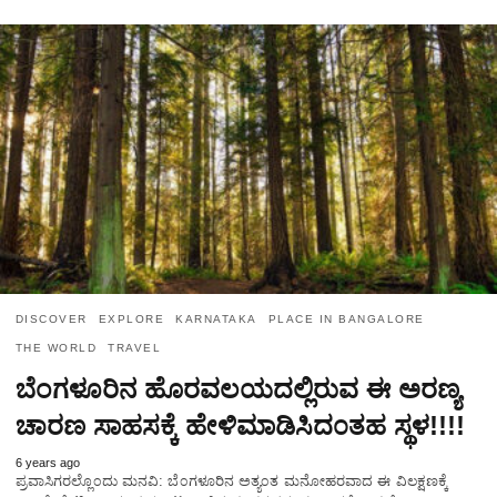
DISCOVER
EXPLORE
KARNATAKA
PLACE IN BANGALORE
THE WORLD
TRAVEL
ಬೆಂಗಳೂರಿನ ಹೊರವಲಯದಲ್ಲಿರುವ ಈ ಅರಣ್ಯ
ಚಾರಣ ಸಾಹಸಕ್ಕೆ ಹೇಳಿಮಾಡಿಸಿದ೦ತಹ ಸ್ಥಳ!!!!
6 years ago
ಪ್ರವಾಸಿಗರಲ್ಲೊ೦ದು ಮನವಿ: ಬೆ೦ಗಳೂರಿನ ಅತ್ಯ೦ತ ಮನೋಹರವಾದ ಈ ವಿಲಕ್ಷಣಕ್ಕೆ