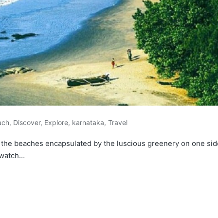
ach
,
Discover
,
Explore
,
karnataka
,
Travel
f the beaches encapsulated by the luscious greenery on one sid
 watch…