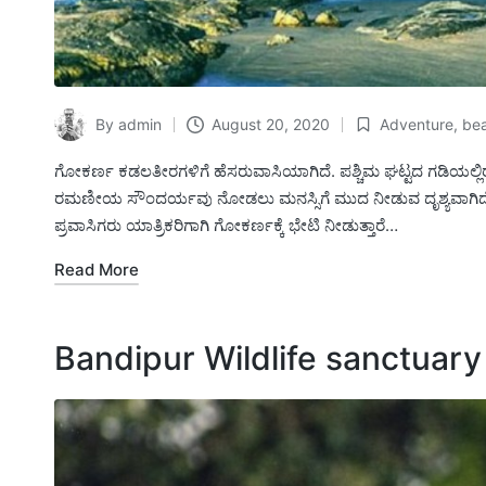
By
admin
August 20, 2020
Adventure
,
be
Posted
Posted
by
in
ಗೋಕರ್ಣ ಕಡಲತೀರಗಳಿಗೆ ಹೆಸರುವಾಸಿಯಾಗಿದೆ. ಪಶ್ಚಿಮ ಘಟ್ಟದ ​​ಗಡಿಯಲ
ರಮಣೀಯ ಸೌಂದರ್ಯವು ನೋಡಲು ಮನಸ್ಸಿಗೆ ಮುದ ನೀಡುವ ದೃಶ್ಯವಾಗಿದೆ. ಶಾ
ಪ್ರವಾಸಿಗರು ಯಾತ್ರಿಕರಿಗಾಗಿ ಗೋಕರ್ಣಕ್ಕೆ ಭೇಟಿ ನೀಡುತ್ತಾರೆ…
Read More
Bandipur Wildlife sanctuary