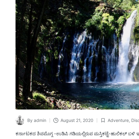
By
admin
August 21, 2020
Adventure
,
Dis
Posted
Posted
by
in
ಕರ್ನಾಟಕದ ಶಿವಮೊಗ್ಗ -ಉಡಿಪಿ ಗಡಿಯಲ್ಲಿರುವ ಮಸ್ತಿಕಟ್ಟೆ-ಹುಲಿಕಲ್ ಬ