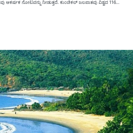
ತವು ಆಕರ್ಷಕ ನೋಟವನ್ನು ನೀಡುತ್ತದೆ. ಕುಂಚಿಕಲ್ ಜಲಪಾತವು ವಿಶ್ವದ 116…