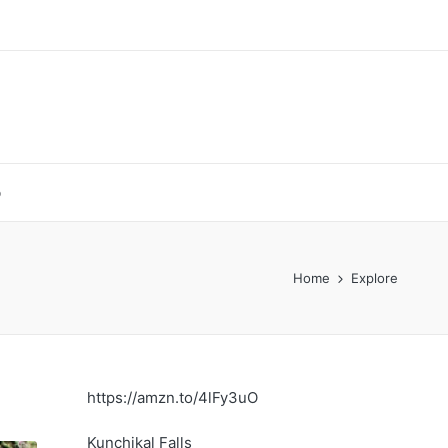
p
Home
Explore
https://amzn.to/4lFy3uO
Kunchikal Falls