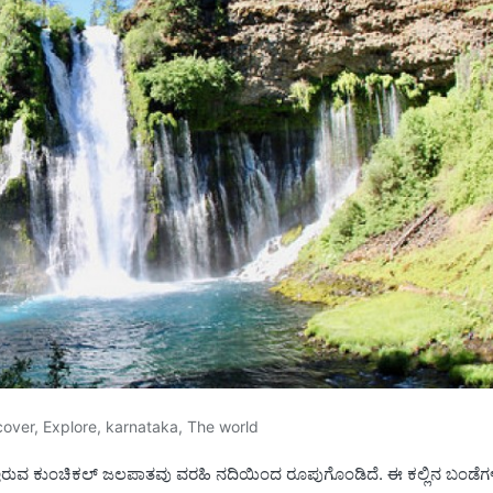
cover
,
Explore
,
karnataka
,
The world
ಳಿ ಇರುವ ಕುಂಚಿಕಲ್ ಜಲಪಾತವು ವರಹಿ ನದಿಯಿಂದ ರೂಪುಗೊಂಡಿದೆ. ಈ ಕಲ್ಲಿನ ಬಂಡೆ