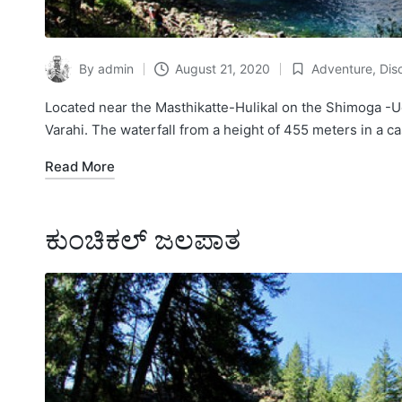
By
admin
August 21, 2020
Adventure
,
Dis
Posted
Posted
by
in
Located near the Masthikatte-Hulikal on the Shimoga -Ud
Varahi. The waterfall from a height of 455 meters in a 
Read More
ಕುಂಚಿಕಲ್ ಜಲಪಾತ