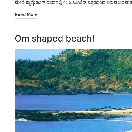
ಮೇಲೆ ಕ್ಯಾಸ್ಕೇಡಿಂಗ್ ರೂಪದಲ್ಲಿ 455 ಮೀಟರ್ ಎತ್ತರದಿಂದ ಬರುವ ಜಲಪಾ
Read More
Om shaped beach!