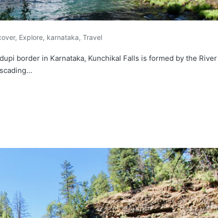
cover
,
Explore
,
karnataka
,
Travel
upi border in Karnataka, Kunchikal Falls is formed by the River
cascading…