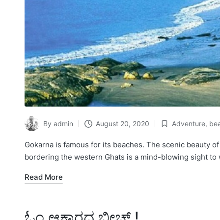
By
admin
August 20, 2020
Adventure
,
be
Posted
Posted
by
in
Gokarna is famous for its beaches. The scenic beauty o
bordering the western Ghats is a mind-blowing sight to
Read More
ಓಂ ಆಕಾರದ ಬೀಚ್ !