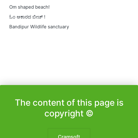
Om shaped beach!
ಓಂ ಆಕಾರದ ಬೀಚ್ !
Bandipur Wildlife sanctuary
The content of this page is
copyright ©️
Cramsoft