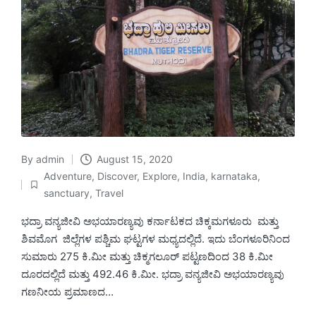
By
admin
August 15, 2020
Posted
Adventure
,
Discover
,
Explore
,
India
,
karnataka
,
by
Posted
sanctuary
,
Travel
in
ಭದ್ರಾ ವನ್ಯಜೀವಿ ಅಭಯಾರಣ್ಯವು ಕರ್ನಾಟಕದ ಚಿಕ್ಕಮಗಳೂರು ಮತ್ತು
ಶಿವಮೊಗ ಜಿಲ್ಲೆಗಳ ಪಶ್ಚಿಮ ಘಟ್ಟಗಳ ಮಧ್ಯದಲ್ಲಿದೆ. ಇದು ಬೆಂಗಳೂರಿನಿಂದ
ಸುಮಾರು 275 ಕಿ.ಮೀ ಮತ್ತು ಚಿಕ್ಮಗಲೂರ್ ಪಟ್ಟಣದಿಂದ 38 ಕಿ.ಮೀ
ದೂರದಲ್ಲಿದೆ ಮತ್ತು 492.46 ಕಿ.ಮೀ. ಭದ್ರಾ ವನ್ಯಜೀವಿ ಅಭಯಾರಣ್ಯವು
ಗಣನೀಯ ಪ್ರಮಾಣದ…