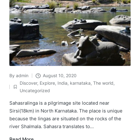
By
admin
August 10, 2020
Posted
Discover
,
Explore
,
India
,
karnataka
,
The world
,
by
Posted
Uncategorized
in
Sahasralinga is a pilgrimage site located near
Sirsi(18km) in North Karnataka. The place is unique
because the lingas are situated on the rocks of the
river Shalmala. Sahasra translates to…
Read More