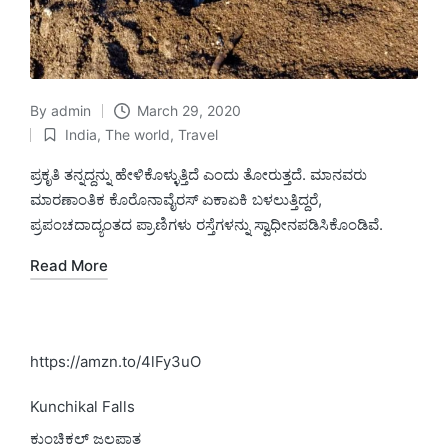
By
admin
March 29, 2020
Posted
India
,
The world
,
Travel
by
Posted
in
ಪ್ರಕೃತಿ ತನ್ನದ್ದನ್ನು ಹೇಳಿಕೊಳ್ಳುತ್ತಿದೆ ಎಂದು ತೋರುತ್ತದೆ. ಮಾನವರು
ಮಾರಣಾಂತಿಕ ಕೊರೊನಾವೈರಸ್ ಏಕಾಏಕಿ ಬಳಲುತ್ತಿದ್ದರೆ,
ಪ್ರಪಂಚದಾದ್ಯಂತದ ಪ್ರಾಣಿಗಳು ರಸ್ತೆಗಳನ್ನು ಸ್ವಾಧೀನಪಡಿಸಿಕೊಂಡಿವೆ.
Read More
https://amzn.to/4lFy3uO
Kunchikal Falls
ಕುಂಚಿಕಲ್ ಜಲಪಾತ