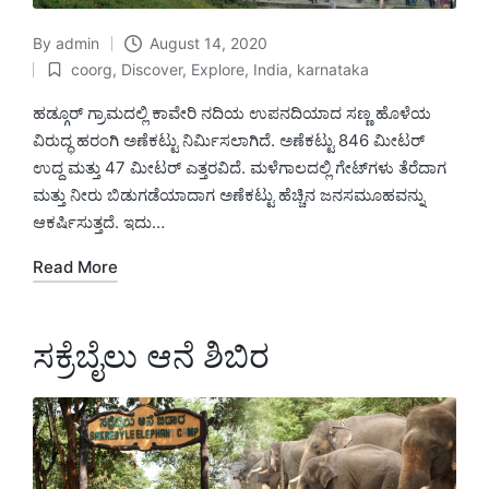
By
admin
August 14, 2020
Posted
coorg
,
Discover
,
Explore
,
India
,
karnataka
by
Posted
in
ಹಡ್ಗೂರ್ ಗ್ರಾಮದಲ್ಲಿ ಕಾವೇರಿ ನದಿಯ ಉಪನದಿಯಾದ ಸಣ್ಣ ಹೊಳೆಯ
ವಿರುದ್ಧ ಹರಂಗಿ ಅಣೆಕಟ್ಟು ನಿರ್ಮಿಸಲಾಗಿದೆ. ಅಣೆಕಟ್ಟು 846 ಮೀಟರ್
ಉದ್ದ ಮತ್ತು 47 ಮೀಟರ್ ಎತ್ತರವಿದೆ. ಮಳೆಗಾಲದಲ್ಲಿ ಗೇಟ್‌ಗಳು ತೆರೆದಾಗ
ಮತ್ತು ನೀರು ಬಿಡುಗಡೆಯಾದಾಗ ಅಣೆಕಟ್ಟು ಹೆಚ್ಚಿನ ಜನಸಮೂಹವನ್ನು
ಆಕರ್ಷಿಸುತ್ತದೆ. ಇದು…
Read More
ಸಕ್ರೆಬೈಲು ಆನೆ ಶಿಬಿರ