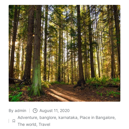
By
admin
August 11, 2020
Posted
Adventure
,
banglore
,
karnataka
,
Place in Bangalore
,
by
Posted
The world
,
Travel