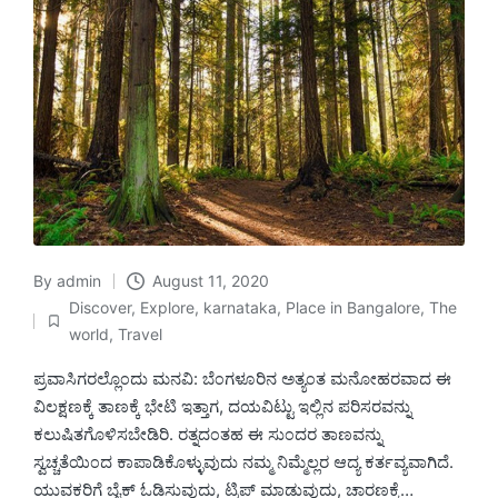
By
admin
August 11, 2020
Posted
Discover
,
Explore
,
karnataka
,
Place in Bangalore
,
The
by
Posted
world
,
Travel
in
ಪ್ರವಾಸಿಗರಲ್ಲೊ೦ದು ಮನವಿ: ಬೆ೦ಗಳೂರಿನ ಅತ್ಯ೦ತ ಮನೋಹರವಾದ ಈ
ವಿಲಕ್ಷಣಕ್ಕೆ ತಾಣಕ್ಕೆ ಭೇಟಿ ಇತ್ತಾಗ, ದಯವಿಟ್ಟು ಇಲ್ಲಿನ ಪರಿಸರವನ್ನು
ಕಲುಷಿತಗೊಳಿಸಬೇಡಿರಿ. ರತ್ನದ೦ತಹ ಈ ಸು೦ದರ ತಾಣವನ್ನು
ಸ್ವಚ್ಚತೆಯಿ೦ದ ಕಾಪಾಡಿಕೊಳ್ಳುವುದು ನಮ್ಮ ನಿಮ್ಮೆಲ್ಲರ ಆದ್ಯ ಕರ್ತವ್ಯವಾಗಿದೆ.
ಯುವಕರಿಗೆ ಬೈಕ್ ಓಡಿಸುವುದು, ಟ್ರಿಪ್ ಮಾಡುವುದು, ಚಾರಣಕ್ಕೆ…