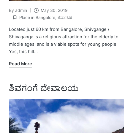
By
admin
May 30, 2019
Posted
Place in Bangalore
,
ಕರ್ನಾಟಕ
by
Posted
in
Located just 60 km from Bangalore, Shivgange /
Shivaganga is a religious attraction for the elderly to
middle ages, and is a viable spots for young people.
Yes, this hill…
Read More
ಶಿವಗಂಗೆ ದೇವಾಲಯ