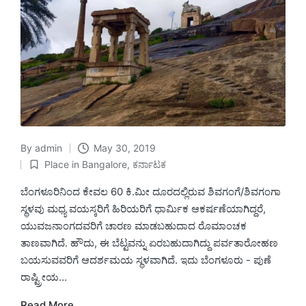
By
admin
May 30, 2019
Posted
Place in Bangalore
,
ಕರ್ನಾಟಕ
by
Posted
in
ಬೆಂಗಳೂರಿನಿಂದ ಕೇವಲ 60 ಕಿ.ಮೀ ದೂರದಲ್ಲಿರುವ ಶಿವಗಂಗೆ/ಶಿವಗಂಗಾ
ಸ್ಥಳವು ಮಧ್ಯ ವಯಸ್ಕರಿಗೆ ಹಿರಿಯರಿಗೆ ಧಾರ್ಮಿಕ ಆಕರ್ಷಣೆಯಾಗಿದ್ದರೆ,
ಯುವಜನಾಂಗದವರಿಗೆ ಚಾರಣ ಮಾಡಬಹುದಾದ ರೊಮಾಂಚಕ
ತಾಣವಾಗಿದೆ. ಹೌದು, ಈ ಬೆಟ್ಟವನ್ನು ಏರಬಹುದಾಗಿದ್ದು ಪರ್ವತಾರೋಹಣ
ಬಯಸುವವರಿಗೆ ಆದರ್ಶಮಯ ಸ್ಥಳವಾಗಿದೆ. ಇದು ಬೆಂಗಳೂರು - ಪುಣೆ
ರಾಷ್ಟ್ರೀಯ…
Read More