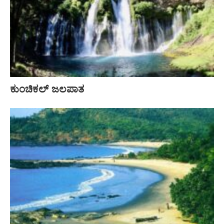
ಕುಂಚಿಕಲ್ ಜಲಪಾತ