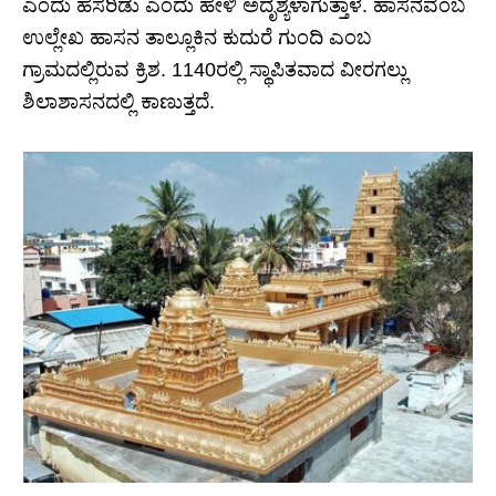
ಎಂದು ಹೆಸರಿಡು ಎಂದು ಹೇಳಿ ಅದೃಶ್ಯಳಾಗುತ್ತಾಳೆ. ಹಾಸನವೆಂಬ
ಉಲ್ಲೇಖ ಹಾಸನ ತಾಲ್ಲೂಕಿನ ಕುದುರೆ ಗುಂದಿ ಎಂಬ
ಗ್ರಾಮದಲ್ಲಿರುವ ಕ್ರಿಶ. 1140ರಲ್ಲಿ ಸ್ಥಾಪಿತವಾದ ವೀರಗಲ್ಲು
ಶಿಲಾಶಾಸನದಲ್ಲಿ ಕಾಣುತ್ತದೆ.