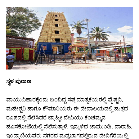
ಸ್ಥಳ
ಪುರಾಣ
ವಾಯುವಿಹಾರಕ್ಕೆಂದು ಬಂದಿದ್ದ ಸಪ್ತ ಮಾತೃಕೆಯರಲ್ಲಿ ವೈಷ್ಣವಿ,
ಮಹೇಶ್ವರಿ ಹಾಗೂ ಕೌಮಾರಿಯರು ಈ ದೇವಾಲಯದಲ್ಲಿ ಹುತ್ತದ
ರೂಪದಲ್ಲಿ ನೆಲೆಸಿದರೆ ಬ್ರಾಹ್ಮೀ ದೇವಿಯು ಕೆಂಚಮ್ಮನ
ಹೊಸಕೋಟೆಯಲ್ಲಿ ನೆಲೆಸುತ್ತಾಳೆ. ಇನ್ನುಳಿದ ಚಾಮುಂಡಿ, ವಾರಾಹಿ,
ಇಂದ್ರಾಣಿಯವರು ನಗರದ ಮಧ್ಯಭಾಗದಲ್ಲಿರುವ ದೇವಿಗೆರೆಯಲ್ಲಿ