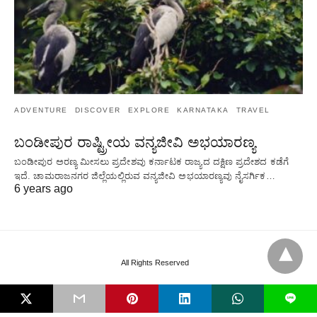
ADVENTURE
DISCOVER
EXPLORE
KARNATAKA
TRAVEL
ಬಂಡೀಪುರ ರಾಷ್ಟ್ರೀಯ ವನ್ಯಜೀವಿ ಅಭಯಾರಣ್ಯ
ಬಂಡೀಪುರ ಅರಣ್ಯ ಮೀಸಲು ಪ್ರದೇಶವು ಕರ್ನಾಟಕ ರಾಜ್ಯದ ದಕ್ಷಿಣ ಪ್ರದೇಶದ ಕಡೆಗೆ
ಇದೆ. ಚಾಮರಾಜನಗರ ಜಿಲ್ಲೆಯಲ್ಲಿರುವ ವನ್ಯಜೀವಿ ಅಭಯಾರಣ್ಯವು ನೈಸರ್ಗಿಕ…
6 years ago
All Rights Reserved
L