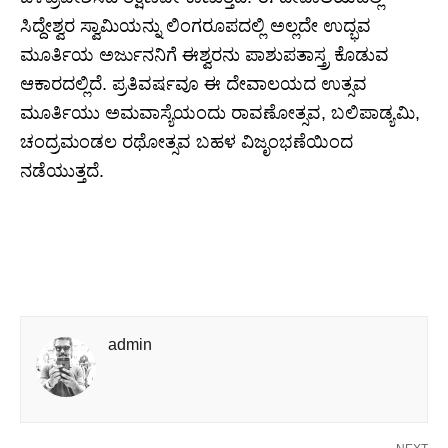
ಸಿದ್ದೇಶ್ವರ ಸ್ವಾಮಿಯನ್ನು ಲಿಂಗರೂಪದಲ್ಲಿ ಅಲ್ಲದೇ ಉದ್ಭವ
ಮೂರ್ತಿಯ ಅರ್ಜುನನಿಗೆ ಈಶ್ವರನು ಪಾಶುಪತಾಸ್ತ್ರ ಕೊಡುವ
ಆಕಾರದಲ್ಲಿದೆ. ಪ್ರತಿವರ್ಷವೂ ಈ ದೇವಾಲಯದ ಉತ್ಸವ
ಮೂರ್ತಿಯು ಅಮವಾಸ್ಯೆಯಂದು ರಾವಣೋತ್ಸವ, ಬಲಿಪಾಡ್ಯಮಿ,
ಚಂದ್ರಮಂಡಲ ರಥೋತ್ಸವ ಬಹಳ ವಿಜೃಂಭಣೆಯಿಂದ
ನಡೆಯುತ್ತದೆ.
admin