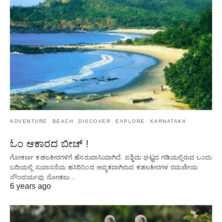
ADVENTURE
BEACH
DISCOVER
EXPLORE
KARNATAKA
ಓಂ ಆಕಾರದ ಬೀಚ್ !
ಗೋಕರ್ಣ ಕಡಲತೀರಗಳಿಗೆ ಹೆಸರುವಾಸಿಯಾಗಿದೆ. ಪಶ್ಚಿಮ ಘಟ್ಟದ ​​ಗಡಿಯಲ್ಲಿರುವ ಒಂದು
ಬದಿಯಲ್ಲಿ ಸುವಾಸನೆಯ ಹಸಿರಿನಿಂದ ಆವೃತವಾಗಿರುವ ಕಡಲತೀರಗಳ ರಮಣೀಯ
ಸೌಂದರ್ಯವು ನೋಡಲು…
6 years ago