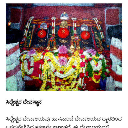
ಸಿದ್ದೇಶ್ವರ
ದೇವಸ್ಥಾನ
ಸಿದ್ದೇಶ್ವರ ದೇವಾಲಯವು ಹಾಸನಾಂಬೆ ದೇವಾಲಯದ ದ್ವಾರದಿಂದ
ಒಳಪ್ರವೇಶಿಸಿದ ತಕ್ಷಣವೇ ಕಾಣುತ್ತದೆ. ಈ ದೇವಾಲಯದಲ್ಲಿ