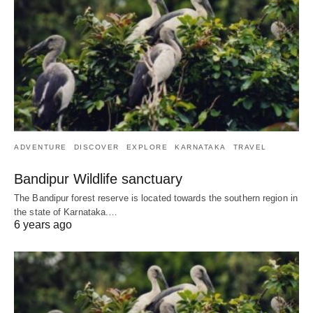
ADVENTURE
DISCOVER
EXPLORE
KARNATAKA
TRAVEL
Bandipur Wildlife sanctuary
The Bandipur forest reserve is located towards the southern region in
the state of Karnataka.…
6 years ago