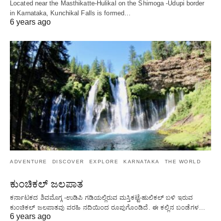
Located near the Masthikatte-Hulikal on the Shimoga -Udupi border
in Karnataka, Kunchikal Falls is formed…
6 years ago
ADVENTURE
DISCOVER
EXPLORE
KARNATAKA
THE WORLD
ಕುಂಚಿಕಲ್ ಜಲಪಾತ
ಕರ್ನಾಟಕದ ಶಿವಮೊಗ್ಗ -ಉಡಿಪಿ ಗಡಿಯಲ್ಲಿರುವ ಮಸ್ತಿಕಟ್ಟೆ-ಹುಲಿಕಲ್ ಬಳಿ ಇರುವ
ಕುಂಚಿಕಲ್ ಜಲಪಾತವು ವರಹಿ ನದಿಯಿಂದ ರೂಪುಗೊಂಡಿದೆ. ಈ ಕಲ್ಲಿನ ಬಂಡೆಗಳ…
6 years ago