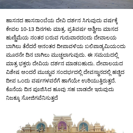
ಹಾಸನದ ಹಾಸನಾಂಬೆಯ ದೇವಿ ದರ್ಶನ ಸಿಗುವುದು ವರ್ಷಕ್ಕೆ
ಕೇವಲ 10-13 ದಿನಗಳು ಮಾತ್ರ. ಪ್ರತಿವರ್ಷ ಅಶ್ವೀಜ ಮಾಸದ
ಹುಣ್ಣಿಮೆಯ ನಂತರ ಬರುವ ಗುರುವಾರದಂದು ದೇವಾಲಯ
ಬಾಗಿಲು ತೆರೆದರೆ ಆನಂತರ ದೀಪಾವಳಿಯ ಬಲಿಪಾಡ್ಯಮಿಯಂದು
ಮೂರನೇ ದಿನ ಬಾಗಿಲು ಮುಚ್ಚಲಾಗುವುದು. ಈ ಸಮಯದಲ್ಲಿ
ಮಾತ್ರ ಭಕ್ತರು ದೇವಿಯ ದರ್ಶನ ಮಾಡಬಹುದು. ದೇವಾಲಯದ
ವಿಶೇಷ ಅಂದರೆ ಮುಚ್ಚುವ ಸಂದರ್ಭದಲ್ಲಿ ದೇವಸ್ಥಾನದಲ್ಲಿ ಹಚ್ಚಿದ
ದೀಪ ಒಂದು ವರ್ಷಗಳವರೆಗೆ ಹಾಗೆಯೇ ಉರಿಯುತ್ತಿರುತ್ತದೆ.
ಕೊನೆಯ ದಿನ ಪೂಜಿಸಿದ ಹೂವು ಸಹ ಬಾಡದೇ ಇರುವುದು
ನಿಜಕ್ಕೂ ಸೋಜಿಗವೆನಿಸುತ್ತದೆ