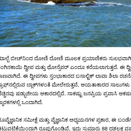
ಾಲ್ಪೆ ಬೀಚ್‌ನಿಂದ ದೋಣಿ ದೋಣಿ ಮೂಲಕ ಪ್ರಯಾಣಿಕರು ಸುಲಭವಾಗಿ ದ್ವ
ೆಂಗಿನಕಾಯಿ ದ್ವೀಪ ಮತ್ತು ಥೋನ್ಸೆಪರ್ ಎಂದೂ ಕರೆಯಲಾಗುತ್ತದೆ. ಈ 
ಾಣವಾಗಿದೆ. ಈ ದ್ವೀಪಗಳು ಸ್ತಂಭಾಕಾರದ ಬಸಾಲ್ಟಿಕ್ ಲಾವಾ ಶಿಲಾ ರಚ
್ರಾಫ್‌ನಲ್ಲಿರುವ ಬ್ಲಾಕ್‌ಗಳಂತೆ ಮೇಲೇರುತ್ತವೆ, ಆಯತಾಕಾರದ ಸಾಲುಗಳು ನ
ೆಚ್ಚಿನವು ಷಡ್ಭುಜೀಯ ಆಕಾರದಲ್ಲಿವೆ. ಸಾಕಷ್ಟು ಜನಪ್ರಿಯ ಪ್ರವಾಸಿ ಆಕರ್
್ಮಾರಕಗಳಲ್ಲಿ ಒಂದಾಗಿದೆ.
ೂವೈಜ್ಞಾನಿಕ ಸಮೀಕ್ಷೆ ಮತ್ತು ವೈಜ್ಞಾನಿಕ ಅಧ್ಯಯನಗಳ ಪ್ರಕಾರ, ಈ 
ಟುವಟಿಕೆಯಿಂದಾಗಿ ರೂಪುಗೊಂಡಿವೆ, ಇದು ಸುಮಾರು 88 ದಶಲಕ್ಷ ವರ್ಷ