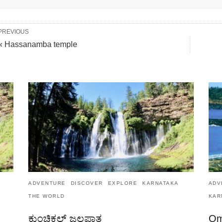
PREVIOUS
« Hassanamba temple
ADVENTURE
DISCOVER
EXPLORE
KARNATAKA
ADV
THE WORLD
KAR
ಕುಂಚಿಕಲ್ ಜಲಪಾತ
Om