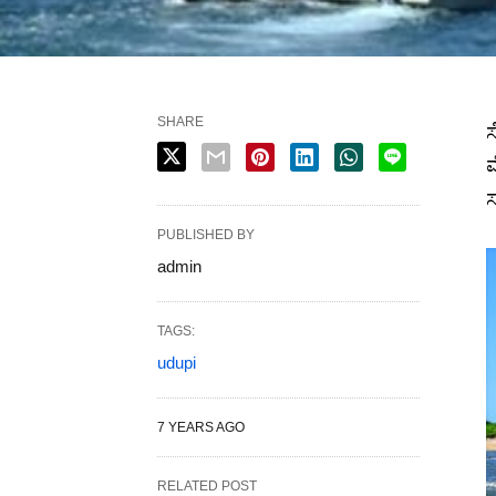
SHARE
ಸ
ಮ
ಸ
PUBLISHED BY
admin
TAGS:
udupi
7 YEARS AGO
RELATED POST