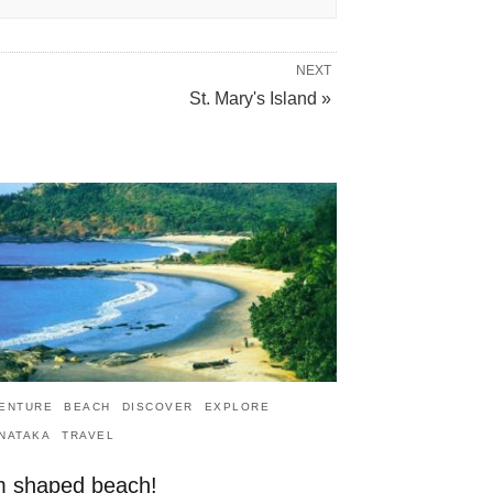
NEXT
St. Mary's Island »
ENTURE
BEACH
DISCOVER
EXPLORE
NATAKA
TRAVEL
 shaped beach!