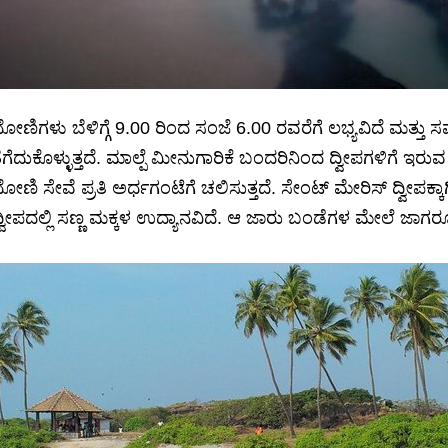
ೋಣಿಗಳು ಬೆಳಿಗ್ಗೆ 9.00 ರಿಂದ ಸಂಜೆ 6.00 ರವರೆಗೆ ಲಭ್ಯವಿದೆ ಮತ್ತು 
ೆಗೆದುಕೊಳ್ಳುತ್ತದೆ. ಮಾಲ್ಪೆ ಮೀನುಗಾರಿಕೆ ಬಂದರಿನಿಂದ ದ್ವೀಪಗಳಿಗೆ ಇ
ೋಣಿ ಸೇವೆ ಪ್ರತಿ ಅರ್ಧಗಂಟೆಗೆ ಚಲಿಸುತ್ತದೆ. ಸೇಂಟ್ ಮೇರಿಸ್ ದ್ವೀಪಕ್ಕಾ
್ವೀಪದಲ್ಲಿ ಸಣ್ಣ ಮಕ್ಕಳ ಉದ್ಯಾನವಿದೆ. ಆ ಜಾರು ಬಂಡೆಗಳ ಮೇಲೆ ಜಾಗರ