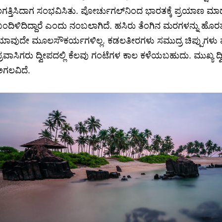
ಗತ್ತಿಸಿದಾಗ ಸಂಭವಿಸಿತು. ಪೋರ್ಚುಗಲ್‌ನಿಂದ ಭಾರತಕ್ಕೆ ಪ್ರಯಾಣ ಮಾ
ಂದಿಳಿದಿದ್ದಾರೆ ಎಂದು ನಂಬಲಾಗಿದೆ. ಹಸಿರು ತೆಂಗಿನ ಮರಗಳನ್ನು ಹೊರ
ಾವುದೇ ಮೂಲಸೌಕರ್ಯಗಳಿಲ್ಲ. ಕಡಲತೀರಗಳು ಸಮುದ್ರ ಚಿಪ್ಪುಗಳು ಮತ
್ರವಾಸಿಗರು ದ್ವೀಪದಲ್ಲಿ ಕೆಲವು ಗಂಟೆಗಳ ಕಾಲ ಕಳೆಯಬಹುದು. ಮುಖ್ಯ ದ
ಗಲವಿದೆ.