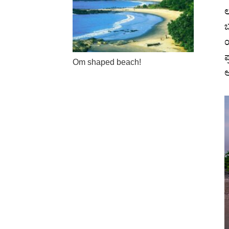
ಲ
ಬ
ಯ
ಪ
Om shaped beach!
ಅ