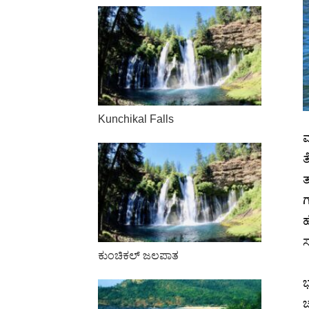
Kunchikal Falls
ಮ
ತ
ತ
ಗ
ಹ
ಸ
ಕುಂಚಿಕಲ್ ಜಲಪಾತ
ಭ
ಚ