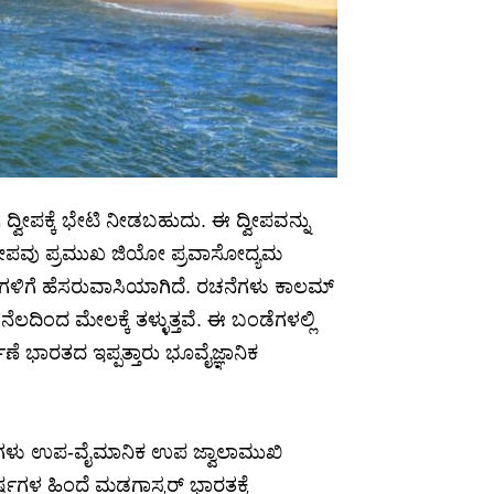
ೀಪಕ್ಕೆ ಭೇಟಿ ನೀಡಬಹುದು. ಈ ದ್ವೀಪವನ್ನು
ದ್ವೀಪವು ಪ್ರಮುಖ ಜಿಯೋ ಪ್ರವಾಸೋದ್ಯಮ
ನೆಗಳಿಗೆ ಹೆಸರುವಾಸಿಯಾಗಿದೆ. ರಚನೆಗಳು ಕಾಲಮ್
ೆಲದಿಂದ ಮೇಲಕ್ಕೆ ತಳ್ಳುತ್ತವೆ. ಈ ಬಂಡೆಗಳಲ್ಲಿ
ಷಣೆ ಭಾರತದ ಇಪ್ಪತ್ತಾರು ಭೂವೈಜ್ಞಾನಿಕ
ಬಂಡೆಗಳು ಉಪ-ವೈಮಾನಿಕ ಉಪ ಜ್ವಾಲಾಮುಖಿ
ಗಳ ಹಿಂದೆ ಮಡಗಾಸ್ಕರ್ ಭಾರತಕ್ಕೆ