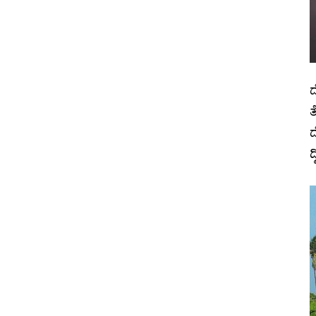
ದ
ತ
ದ
ದ