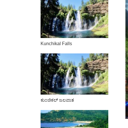
Kunchikal Falls
ಕುಂಚಿಕಲ್ ಜಲಪಾತ