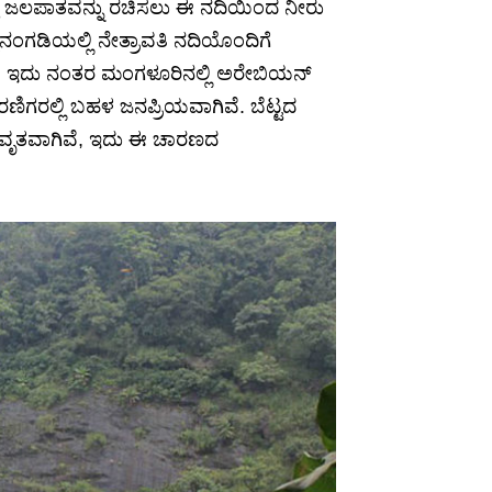
ಲಳ್ಳಿ ಜಲಪಾತವನ್ನು ರಚಿಸಲು ಈ ನದಿಯಿಂದ ನೀರು
ಪಿನಂಗಡಿಯಲ್ಲಿ ನೇತ್ರಾವತಿ ನದಿಯೊಂದಿಗೆ
ತದೆ. ಇದು ನಂತರ ಮಂಗಳೂರಿನಲ್ಲಿ ಅರೇಬಿಯನ್
ಾರಣಿಗರಲ್ಲಿ ಬಹಳ ಜನಪ್ರಿಯವಾಗಿವೆ. ಬೆಟ್ಟದ
ದ ಆವೃತವಾಗಿವೆ, ಇದು ಈ ಚಾರಣದ