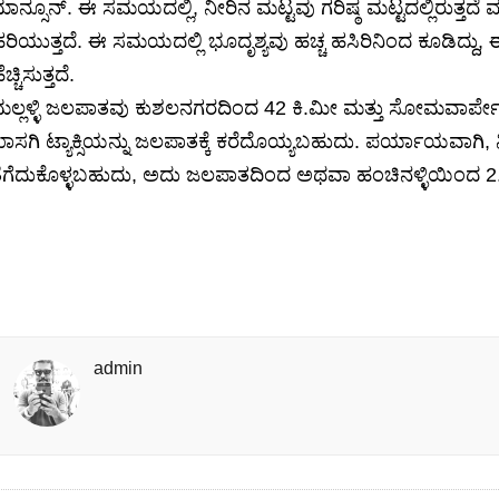
ಾನ್ಸೂನ್. ಈ ಸಮಯದಲ್ಲಿ, ನೀರಿನ ಮಟ್ಟವು ಗರಿಷ್ಠ ಮಟ್ಟದಲ್ಲಿರುತ್ತದೆ 
ರಿಯುತ್ತದೆ. ಈ ಸಮಯದಲ್ಲಿ ಭೂದೃಶ್ಯವು ಹಚ್ಚ ಹಸಿರಿನಿಂದ ಕೂಡಿದ್ದು,
ೆಚ್ಚಿಸುತ್ತದೆ.
ಲ್ಲಳ್ಳಿ ಜಲಪಾತವು ಕುಶಲನಗರದಿಂದ 42 ಕಿ.ಮೀ ಮತ್ತು ಸೋಮವಾರ್ಪೇಟೆ
ಾಸಗಿ ಟ್ಯಾಕ್ಸಿಯನ್ನು ಜಲಪಾತಕ್ಕೆ ಕರೆದೊಯ್ಯಬಹುದು. ಪರ್ಯಾಯವಾಗಿ, 
ೆಗೆದುಕೊಳ್ಳಬಹುದು, ಅದು ಜಲಪಾತದಿಂದ ಅಥವಾ ಹಂಚಿನಳ್ಳಿಯಿಂದ 2.5
admin