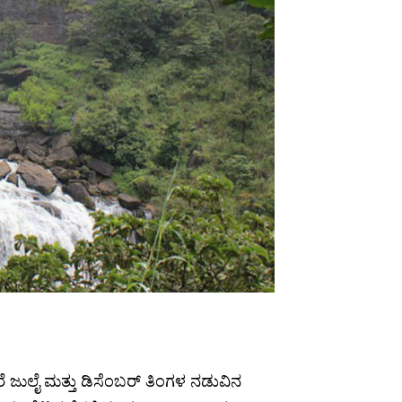
ಜುಲೈ ಮತ್ತು ಡಿಸೆಂಬರ್ ತಿಂಗಳ ನಡುವಿನ