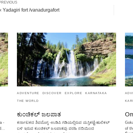
PREVIOUS
« Yadagiri fort /vanadurgafort
ADVENTURE
DISCOVER
EXPLORE
KARNATAKA
ADV
THE WORLD
KAR
ಕುಂಚಿಕಲ್ ಜಲಪಾತ
Om
a -
ಕರ್ನಾಟಕದ ಶಿವಮೊಗ್ಗ -ಉಡಿಪಿ ಗಡಿಯಲ್ಲಿರುವ ಮಸ್ತಿಕಟ್ಟೆ-ಹುಲಿಕಲ್
Goka
ed…
ಬಳಿ ಇರುವ ಕುಂಚಿಕಲ್ ಜಲಪಾತವು ವರಹಿ ನದಿಯಿಂದ
of t