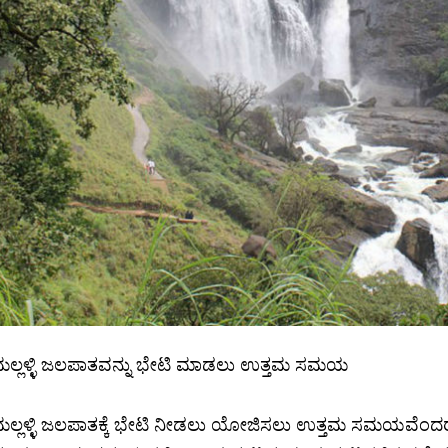
ಲ್ಲಳ್ಳಿ ಜಲಪಾತವನ್ನು ಭೇಟಿ ಮಾಡಲು ಉತ್ತಮ ಸಮಯ
ಲ್ಲಳ್ಳಿ ಜಲಪಾತಕ್ಕೆ ಭೇಟಿ ನೀಡಲು ಯೋಜಿಸಲು ಉತ್ತಮ ಸಮಯವೆಂದರೆ 