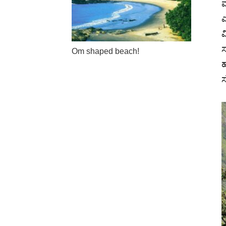
ಮ
ಎ
ವ
ಸ
Om shaped beach!
ಹ
ಸ