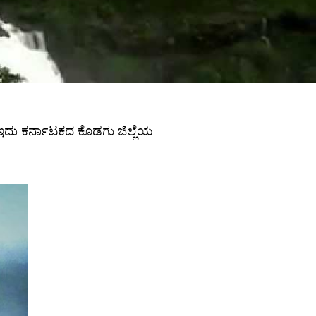
ೆ. ಇದು ಕರ್ನಾಟಕದ ಕೊಡಗು ಜಿಲ್ಲೆಯ