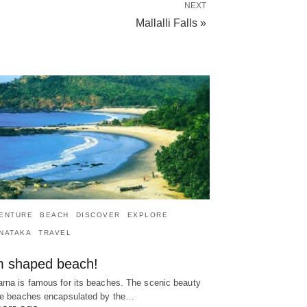
NEXT
Mallalli Falls »
ENTURE
BEACH
DISCOVER
EXPLORE
NATAKA
TRAVEL
 shaped beach!
rna is famous for its beaches. The scenic beauty
he beaches encapsulated by the…