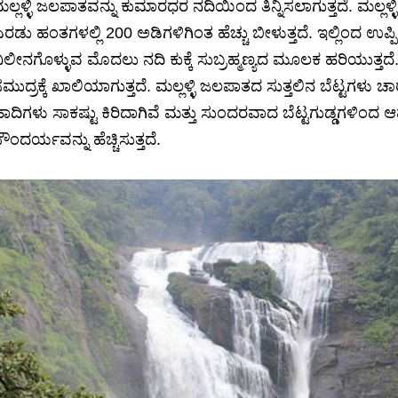
ಲ್ಲಳ್ಳಿ ಜಲಪಾತವನ್ನು ಕುಮಾರಧರ ನದಿಯಿಂದ ತಿನ್ನಿಸಲಾಗುತ್ತದೆ. ಮಲ್
ರಡು ಹಂತಗಳಲ್ಲಿ 200 ಅಡಿಗಳಿಗಿಂತ ಹೆಚ್ಚು ಬೀಳುತ್ತದೆ. ಇಲ್ಲಿಂದ ಉಪ್
ಿಲೀನಗೊಳ್ಳುವ ಮೊದಲು ನದಿ ಕುಕ್ಕೆ ಸುಬ್ರಹ್ಮಣ್ಯದ ಮೂಲಕ ಹರಿಯುತ್
ಮುದ್ರಕ್ಕೆ ಖಾಲಿಯಾಗುತ್ತದೆ. ಮಲ್ಲಳ್ಳಿ ಜಲಪಾತದ ಸುತ್ತಲಿನ ಬೆಟ್ಟಗಳು ಚ
ಾದಿಗಳು ಸಾಕಷ್ಟು ಕಿರಿದಾಗಿವೆ ಮತ್ತು ಸುಂದರವಾದ ಬೆಟ್ಟಗುಡ್ಡಗಳಿಂ
ೌಂದರ್ಯವನ್ನು ಹೆಚ್ಚಿಸುತ್ತದೆ.