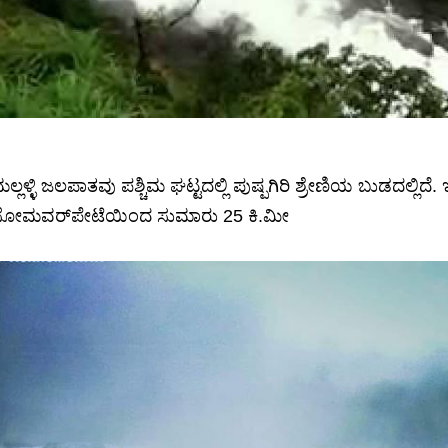
ಲ್ಲಳ್ಳಿ ಜಲಪಾತವು ಪಶ್ಚಿಮ ಘಟ್ಟದಲ್ಲಿ ಪುಷ್ಪಗಿರಿ ಶ್ರೇಣಿಯ ಬುಡದಲ್ಲಿದ
ಸೋಮವರ್‌ಪೇಟೆಯಿಂದ ಸುಮಾರು 25 ಕಿ.ಮೀ