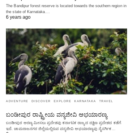
The Bandipur forest reserve is located towards the southern region in
the state of Karnataka.…
6 years ago
ADVENTURE
DISCOVER
EXPLORE
KARNATAKA
TRAVEL
ಬಂಡೀಪುರ ರಾಷ್ಟ್ರೀಯ ವನ್ಯಜೀವಿ ಅಭಯಾರಣ್ಯ
ಬಂಡೀಪುರ ಅರಣ್ಯ ಮೀಸಲು ಪ್ರದೇಶವು ಕರ್ನಾಟಕ ರಾಜ್ಯದ ದಕ್ಷಿಣ ಪ್ರದೇಶದ ಕಡೆಗೆ
ಇದೆ. ಚಾಮರಾಜನಗರ ಜಿಲ್ಲೆಯಲ್ಲಿರುವ ವನ್ಯಜೀವಿ ಅಭಯಾರಣ್ಯವು ನೈಸರ್ಗಿಕ…