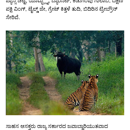
ಪ್ಯಾನ್ಸಿ ಚಿಟ್ಟೆ, ಯಾಮ್ಫ್ಲೈ, ಬ್ಯಾರನೆಟ್, ಕಡುಗೆಂಪು ಗುಲಾಬಿ, ದಕ್ಷಿಣ
ಪಕ್ಷಿ ವಿಂಗ್, ಟೈಲ್ಡ್ ಜೇ, ಗ್ರೇಟ್ ಕಿತ್ತಳೆ ತುದಿ, ಬಿದಿರಿನ ಟ್ರೀಬ್ರೌನ್
ಸೇರಿವೆ.
ಸಾಹಸ ಆಸಕ್ತರು ರಾಜ್ಯ ಸರ್ಕಾರದ ಜವಾಬ್ದಾರಿಯುತವಾದ