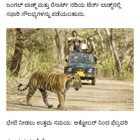
ಜಂಗಲ್ ಲಾಡ್ಜ್ ಮತ್ತು ರೆಸಾರ್ಟ್ ನದಿಯ ಟೆರ್ನ್ ಲಾಡ್ಜ್‌ನಲ್ಲಿ
ಸಫಾರಿ ಸೌಲಭ್ಯಗಳನ್ನು ಪಡೆಯಬಹುದು.
ಭೇಟಿ ನೀಡಲು ಉತ್ತಮ ಸಮಯ: ಅಕ್ಟೋಬರ್ ನಿಂದ ಫೆಬ್ರವರಿ