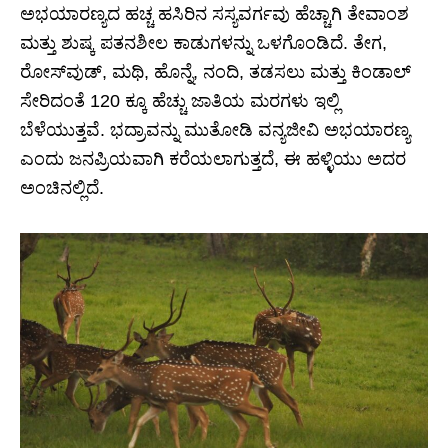
ಅಭಯಾರಣ್ಯದ ಹಚ್ಚ ಹಸಿರಿನ ಸಸ್ಯವರ್ಗವು ಹೆಚ್ಚಾಗಿ ತೇವಾಂಶ
ಮತ್ತು ಶುಷ್ಕ ಪತನಶೀಲ ಕಾಡುಗಳನ್ನು ಒಳಗೊಂಡಿದೆ. ತೇಗ,
ರೋಸ್‌ವುಡ್, ಮಥಿ, ಹೊನ್ನೆ, ನಂದಿ, ತಡಸಲು ಮತ್ತು ಕಿಂಡಾಲ್
ಸೇರಿದಂತೆ 120 ಕ್ಕೂ ಹೆಚ್ಚು ಜಾತಿಯ ಮರಗಳು ಇಲ್ಲಿ
ಬೆಳೆಯುತ್ತವೆ. ಭದ್ರಾವನ್ನು ಮುತೋಡಿ ವನ್ಯಜೀವಿ ಅಭಯಾರಣ್ಯ
ಎಂದು ಜನಪ್ರಿಯವಾಗಿ ಕರೆಯಲಾಗುತ್ತದೆ, ಈ ಹಳ್ಳಿಯು ಅದರ
ಅಂಚಿನಲ್ಲಿದೆ.