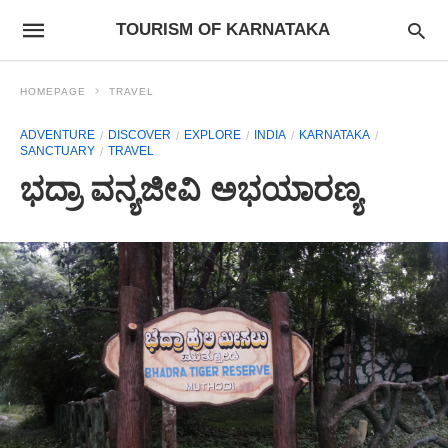
TOURISM OF KARNATAKA
HOMEPAGE
TRAVEL
ADVENTURE
DISCOVER
EXPLORE
INDIA
KARNATAKA
SANCTUARY
TRAVEL
ಭದ್ರಾ ವನ್ಯಜೀವಿ ಅಭಯಾರಣ್ಯ