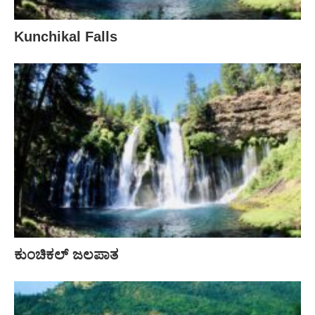
Kunchikal Falls
ಕುಂಚಿಕಲ್ ಜಲಪಾತ