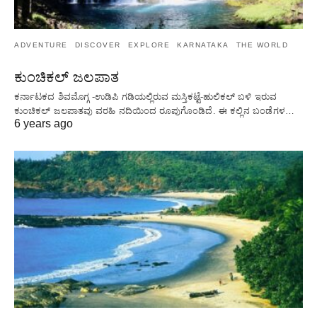
ADVENTURE
DISCOVER
EXPLORE
KARNATAKA
THE WORLD
ಕುಂಚಿಕಲ್ ಜಲಪಾತ
ಕರ್ನಾಟಕದ ಶಿವಮೊಗ್ಗ -ಉಡಿಪಿ ಗಡಿಯಲ್ಲಿರುವ ಮಸ್ತಿಕಟ್ಟೆ-ಹುಲಿಕಲ್ ಬಳಿ ಇರುವ
ಕುಂಚಿಕಲ್ ಜಲಪಾತವು ವರಹಿ ನದಿಯಿಂದ ರೂಪುಗೊಂಡಿದೆ. ಈ ಕಲ್ಲಿನ ಬಂಡೆಗಳ…
6 years ago