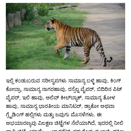
ಇಲ್ಲಿ ಕಂಡುಬರುವ ಸರೀಸೃಪಗಳು ಸಾಮಾನ್ಯ ಬಳ್ಳಿ ಹಾವು, ಕಿಂಗ್
ಕೋಬ್ರಾ, ಸಾಮಾನ್ಯ ನಾಗರಹಾವು, ರಸ್ಸೆಲ್ನ ವೈಪರ್, ಬಿದಿರಿನ ಪಿಟ್
ವೈಪರ್, ಇಲಿ ಹಾವು, ಆಲಿವ್ ಕೀಲ್‌ಬ್ಯಾಕ್, ಸಾಮಾನ್ಯ ತೋಳ
ಹಾವು, ಸಾಮಾನ್ಯ ಭಾರತೀಯ ಮಾನಿಟರ್, ಡ್ರಾಕೋ ಅಥವಾ
ಗ್ಲೈಡಿಂಗ್ ಹಲ್ಲಿಗಳು ಮತ್ತು ಜವುಗು ಮೊಸಳೆಗಳು. ಈ
ಅಭಯಾರಣ್ಯವು ವಿಲಕ್ಷಣ ಚಿಟ್ಟೆಗಳ ನೆಲೆಯಾಗಿದೆ, ಇದರಲ್ಲಿ ನೀಲಿ