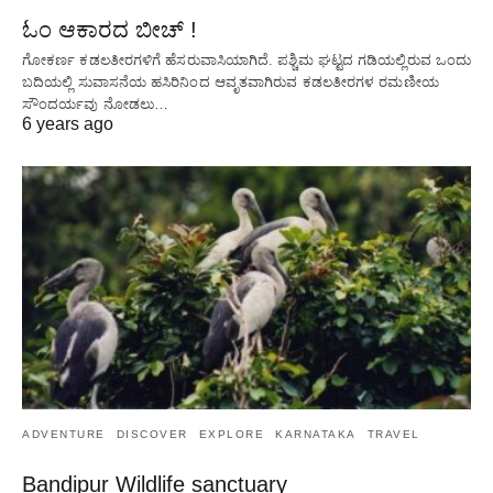
ಓಂ ಆಕಾರದ ಬೀಚ್ !
ಗೋಕರ್ಣ ಕಡಲತೀರಗಳಿಗೆ ಹೆಸರುವಾಸಿಯಾಗಿದೆ. ಪಶ್ಚಿಮ ಘಟ್ಟದ ​​ಗಡಿಯಲ್ಲಿರುವ ಒಂದು
ಬದಿಯಲ್ಲಿ ಸುವಾಸನೆಯ ಹಸಿರಿನಿಂದ ಆವೃತವಾಗಿರುವ ಕಡಲತೀರಗಳ ರಮಣೀಯ
ಸೌಂದರ್ಯವು ನೋಡಲು…
6 years ago
ADVENTURE
DISCOVER
EXPLORE
KARNATAKA
TRAVEL
Bandipur Wildlife sanctuary