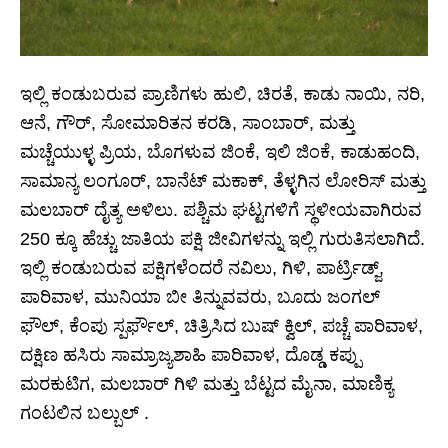
ಇಲ್ಲಿ ಕಂಡುಬರುವ ಪ್ರಾಣಿಗಳು ಹುಲಿ, ಚಿರತೆ, ಕಾಡು ನಾಯಿ, ನರಿ,
ಆನೆ, ಗೌರ್, ಸೋಮಾರಿತನ ಕರಡಿ, ಸಾಂಬಾರ್, ಮತ್ತು
ಮಚ್ಚೆಯುಳ್ಳ ಪ್ರಿಯ, ಬೊಗಳುವ ಜಿಂಕೆ, ಇಲಿ ಜಿಂಕೆ, ಕಾಡುಹಂದಿ,
ಸಾಮಾನ್ಯ ಲಂಗೂರ್, ಬಾನೆಟ್ ಮಕಾಕ್, ತೆಳ್ಳಗಿನ ಲೋರಿಸ್ ಮತ್ತು
ಮಲಬಾರ್ ದೈತ್ಯ ಅಳಿಲು. ಪಶ್ಚಿಮ ಘಟ್ಟಗಳಿಗೆ ಸ್ಥಳೀಯವಾಗಿರುವ
250 ಕ್ಕೂ ಹೆಚ್ಚು ಜಾತಿಯ ಪಕ್ಷಿ ಜೀವಿಗಳನ್ನು ಇಲ್ಲಿ ಗುರುತಿಸಲಾಗಿದೆ.
ಇಲ್ಲಿ ಕಂಡುಬರುವ ಪಕ್ಷಿಗಳೆಂದರೆ ನವಿಲು, ಗಿಳಿ, ಪಾರ್ಟ್ರಿಡ್ಜ್,
ಪಾರಿವಾಳ, ಮುನಿಯಾ ಬೀ ತಿನ್ನುವವರು, ಬೂದು ಜಂಗಲ್
ಫೌಲ್, ಕೆಂಪು ಸ್ಪರ್ಫೌಲ್, ಚಿತ್ರಿಸಿದ ಬುಷ್ ಕ್ವಿಲ್, ಪಚ್ಚೆ ಪಾರಿವಾಳ,
ದಕ್ಷಿಣ ಹಸಿರು ಸಾಮ್ರಾಜ್ಯಶಾಹಿ ಪಾರಿವಾಳ, ದೊಡ್ಡ ಕಪ್ಪು
ಮರಕುಟಿಗ, ಮಲಬಾರ್ ಗಿಳಿ ಮತ್ತು ಬೆಟ್ಟದ ಮೈನಾ, ಮಾಣಿಕ್ಯ
ಗಂಟಲಿನ ಬಲ್ಬುಲ್ .