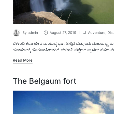
By
admin
August 27, 2019
Adventure
,
Dis
Posted
Posted
by
in
ಬೆಳಗಾವಿ ಕರ್ನಾಟಕದ ವಾಯುವ್ಯ ಭಾಗಗಳಲ್ಲಿದೆ ಮತ್ತು ಇದು ಮಹಾರಾಷ್ಟ್ರ ಮತ
ಹವಾಮಾನಕ್ಕೆ ಹೆಸರುವಾಸಿಯಾಗಿದೆ. ಬೆಳಗಾವಿ ಪಟ್ಟಣದ ಪ್ರಾಚೀನ ಹೆಸರು ವೇಣ
Read More
The Belgaum fort