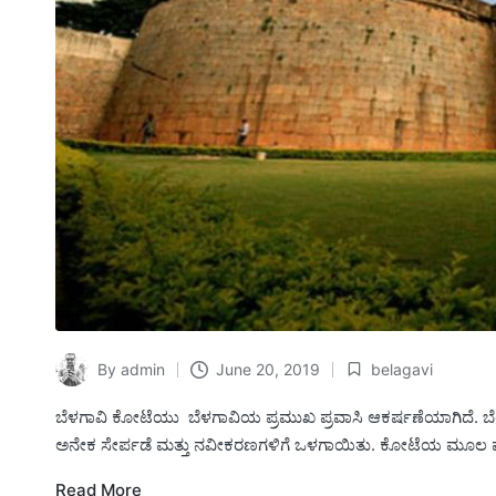
By
admin
June 20, 2019
belagavi
Posted
Posted
by
in
ಬೆಳಗಾವಿ ಕೋಟೆಯು ಬೆಳಗಾವಿಯ ಪ್ರಮುಖ ಪ್ರವಾಸಿ ಆಕರ್ಷಣೆಯಾಗಿದೆ. ಬೆಲ್ಗ
ಅನೇಕ ಸೇರ್ಪಡೆ ಮತ್ತು ನವೀಕರಣಗಳಿಗೆ ಒಳಗಾಯಿತು. ಕೋಟೆಯ ಮೂಲ ಮಣ್ಣು
Read More