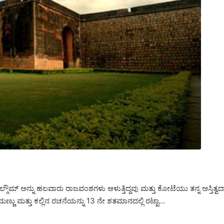
ೌಮ್ ಅನ್ನು ಹಲವಾರು ರಾಜವಂಶಗಳು ಆಳುತ್ತಿದ್ದವು ಮತ್ತು ಕೋಟೆಯು ತನ್ನ ಅಸ್ತಿತ್ವದ
 ಮತ್ತು ಕಲ್ಲಿನ ರಚನೆಯನ್ನು 13 ನೇ ಶತಮಾನದಲ್ಲಿ ರಟ್ಟಾ…