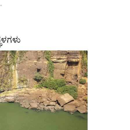
…
್ಥಳಗಳು