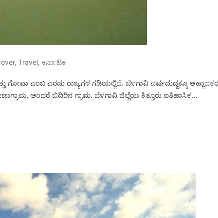
cover
,
Travel
,
ಕರ್ನಾಟಕ
್ತು ಗೋವಾ ಎಂಬ ಎರಡು ರಾಜ್ಯಗಳ ಗಡಿಯಲ್ಲಿದೆ. ಬೆಳಗಾವಿ ವರ್ಷದುದ್ದಕ್ಕೂ ಆಹ್ಲಾದಕ
ುಗ್ರಾಮ, ಅಂದರೆ ಬಿದಿರಿನ ಗ್ರಾಮ. ಬೆಳಗಾವಿ ಜಿಲ್ಲೆಯ ಕಿತ್ತೂರು ಐತಿಹಾಸಿಕ…