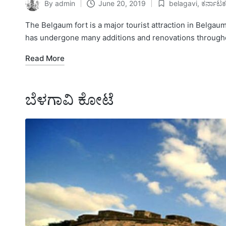
By
admin
June 20, 2019
belagavi
,
ಕರ್ನಾಟಕ
Posted
Posted
by
in
The Belgaum fort is a major tourist attraction in Belga
has undergone many additions and renovations throug
Read More
ಬೆಳಗಾವಿ ಕೋಟೆ