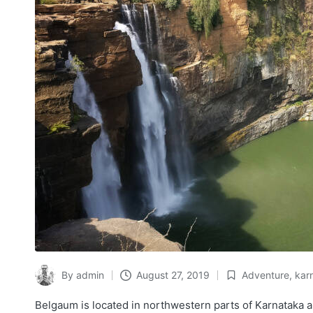
By
admin
August 27, 2019
Adventure
,
kar
Posted
Posted
by
in
Belgaum is located in northwestern parts of Karnataka a