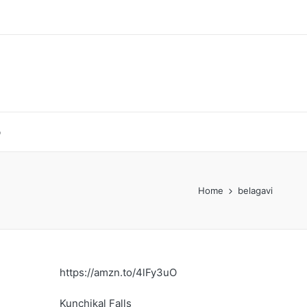
p
Home
belagavi
https://amzn.to/4lFy3uO
Kunchikal Falls