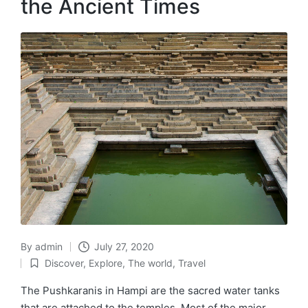
the Ancient Times
By
admin
July 27, 2020
Posted
Discover
,
Explore
,
The world
,
Travel
by
Posted
in
The Pushkaranis in Hampi are the sacred water tanks
that are attached to the temples. Most of the major