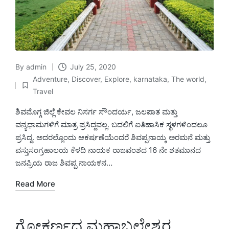
By
admin
July 25, 2020
Posted
Adventure
,
Discover
,
Explore
,
karnataka
,
The world
,
by
Posted
Travel
in
ಶಿವಮೊಗ್ಗ ಜಿಲ್ಲೆ ಕೇವಲ ನಿಸರ್ಗ ಸೌಂದರ್ಯ, ಜಲಪಾತ ಮತ್ತು
ವನ್ಯಧಾಮಗಳಿಗೆ ಮಾತ್ರ ಪ್ರಸಿದ್ದವಲ್ಲ. ಬದಲಿಗೆ ಐತಿಹಾಸಿಕ ಸ್ಥಳಗಳಿಂದಲೂ
ಪ್ರಸಿದ್ದ. ಅದರಲ್ಲೊಂದು ಆಕರ್ಷಣೆಯೆಂದರೆ ಶಿವಪ್ಪನಾಯ್ಕ ಅರಮನೆ ಮತ್ತು
ವಸ್ತುಸಂಗ್ರಹಾಲಯ ಕೆಳದಿ ನಾಯಕ ರಾಜವಂಶದ 16 ನೇ ಶತಮಾನದ
ಜನಪ್ರಿಯ ರಾಜ ಶಿವಪ್ಪ ನಾಯಕನ…
Read More
ಗೋಕರ್ಣದ ಮಹಾಬಲೇಶ್ವರ