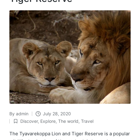
By
admin
July 28, 2020
Posted
Discover
,
Explore
,
The world
,
Travel
by
Posted
in
The Tyavarekoppa Lion and Tiger Reserve is a popular