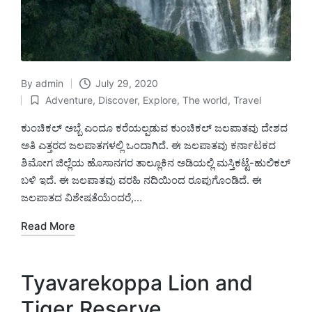
By
admin
July 29, 2020
Posted
Adventure
,
Discover
,
Explore
,
The world
,
Travel
by
Posted
in
ಕುಂಚಿಕಲ್ ಅಬ್ಬೆ ಎಂದೂ ಕರೆಯಲ್ಪಡುವ ಕುಂಚಿಕಲ್ ಜಲಪಾತವು ದೇಶದ
ಅತಿ ಎತ್ತರದ ಜಲಪಾತಗಳಲ್ಲಿ ಒಂದಾಗಿದೆ. ಈ ಜಲಪಾತವು ಕರ್ನಾಟಕದ
ಶಿಮೋಗ ಜಿಲ್ಲೆಯ ಹೊಸಾನಗರ ತಾಲ್ಲೂಕಿನ ಅಡಿಯಲ್ಲಿ ಮಸ್ತಿಕಟ್ಟೆ-ಹುಲಿಕಲ್
ಬಳಿ ಇದೆ. ಈ ಜಲಪಾತವು ವರಹಿ ನದಿಯಿಂದ ರೂಪುಗೊಂಡಿದೆ. ಈ
ಜಲಪಾತದ ವಿಶೇಷತೆಯೆಂದರೆ,…
Read More
Tyavarekoppa Lion and
Tiger Reserve