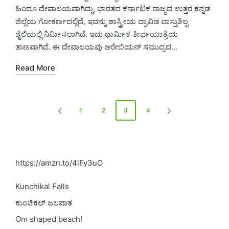
ಹಿಂದೂ ದೇವಾಲಯವಾಗಿದ್ದು, ಭಾರತದ ಕರ್ನಾಟಕ ರಾಜ್ಯದ ಉತ್ತರ ಕನ್ನಡ
ಜಿಲ್ಲೆಯ ಗೋಕರ್ಣದಲ್ಲಿದೆ, ಇದನ್ನು ಶಾಸ್ತ್ರೀಯ ದ್ರಾವಿಡ ವಾಸ್ತುಶಿಲ್ಪ
ಶೈಲಿಯಲ್ಲಿ ನಿರ್ಮಿಸಲಾಗಿದೆ. ಇದು ಧಾರ್ಮಿಕ ತೀರ್ಥಯಾತ್ರೆಯ
ತಾಣವಾಗಿದೆ. ಈ ದೇವಾಲಯವು ಅರೇಬಿಯನ್ ಸಮುದ್ರದ…
Read More
Posts
1
2
3
4
PREVIOUS
NEXT
pagination
PAGE
PAGE
https://amzn.to/4lFy3uO
Kunchikal Falls
ಕುಂಚಿಕಲ್ ಜಲಪಾತ
Om shaped beach!