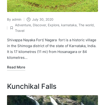
By
admin
July 30, 2020
Posted
Adventure
,
Discover
,
Explore
,
karnataka
,
The world
,
by
Posted
Travel
in
Shivappa Nayaka Fort/ Nagara fort is a historic village
in the Shimoga district of the state of Karnataka, India.
It is 17 kilometres (11 mi) from Hosanagara or 84
kilometres…
Read More
Kunchikal Falls