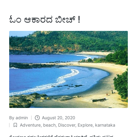
ಓಂ ಆಕಾರದ ಬೀಚ್ !
By
admin
August 20, 2020
Posted
Adventure
,
beach
,
Discover
,
Explore
,
karnataka
by
Posted
in