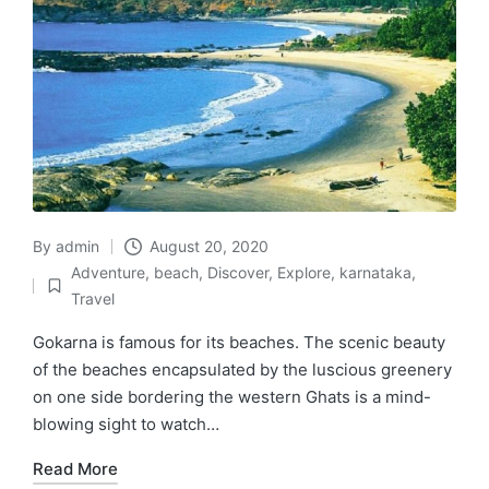
By
admin
August 20, 2020
Posted
Adventure
,
beach
,
Discover
,
Explore
,
karnataka
,
by
Posted
Travel
in
Gokarna is famous for its beaches. The scenic beauty
of the beaches encapsulated by the luscious greenery
on one side bordering the western Ghats is a mind-
blowing sight to watch…
Read More