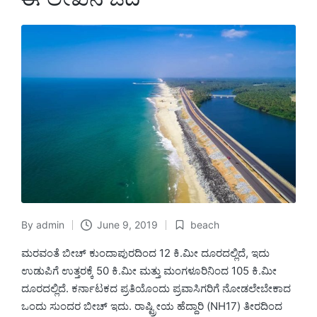
By
admin
June 9, 2019
beach
Posted
Posted
by
in
ಮರವಂತೆ ಬೀಚ್ ಕುಂದಾಪುರದಿಂದ 12 ಕಿ.ಮೀ ದೂರದಲ್ಲಿದೆ, ಇದು
ಉಡುಪಿಗೆ ಉತ್ತರಕ್ಕೆ 50 ಕಿ.ಮೀ ಮತ್ತು ಮಂಗಳೂರಿನಿಂದ 105 ಕಿ.ಮೀ
ದೂರದಲ್ಲಿದೆ. ಕರ್ನಾಟಕದ ಪ್ರತಿಯೊಂದು ಪ್ರವಾಸಿಗರಿಗೆ ನೋಡಲೇಬೇಕಾದ
ಒಂದು ಸುಂದರ ಬೀಚ್ ಇದು. ರಾಷ್ಟ್ರೀಯ ಹೆದ್ದಾರಿ (NH17) ತೀರದಿಂದ