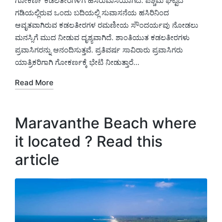
ಗೋಕರ್ಣ ಕಡಲತೀರಗಳಿಗೆ ಹೆಸರುವಾಸಿಯಾಗಿದೆ. ಪಶ್ಚಿಮ ಘಟ್ಟದ ​​
ಗಡಿಯಲ್ಲಿರುವ ಒಂದು ಬದಿಯಲ್ಲಿ ಸುವಾಸನೆಯ ಹಸಿರಿನಿಂದ
ಆವೃತವಾಗಿರುವ ಕಡಲತೀರಗಳ ರಮಣೀಯ ಸೌಂದರ್ಯವು ನೋಡಲು
ಮನಸ್ಸಿಗೆ ಮುದ ನೀಡುವ ದೃಶ್ಯವಾಗಿದೆ. ಶಾಂತಿಯುತ ಕಡಲತೀರಗಳು
ಪ್ರವಾಸಿಗರನ್ನು ಆನಂದಿಸುತ್ತವೆ. ಪ್ರತಿವರ್ಷ ಸಾವಿರಾರು ಪ್ರವಾಸಿಗರು
ಯಾತ್ರಿಕರಿಗಾಗಿ ಗೋಕರ್ಣಕ್ಕೆ ಭೇಟಿ ನೀಡುತ್ತಾರೆ…
Read More
Maravanthe Beach where
it located ? Read this
article