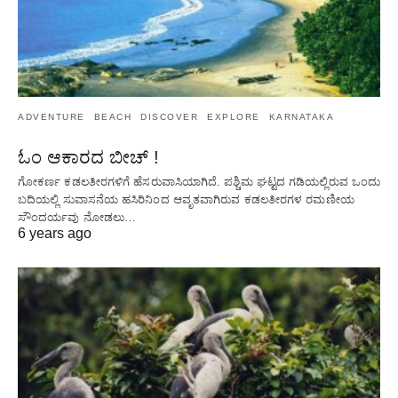
ADVENTURE
BEACH
DISCOVER
EXPLORE
KARNATAKA
ಓಂ ಆಕಾರದ ಬೀಚ್ !
ಗೋಕರ್ಣ ಕಡಲತೀರಗಳಿಗೆ ಹೆಸರುವಾಸಿಯಾಗಿದೆ. ಪಶ್ಚಿಮ ಘಟ್ಟದ ​​ಗಡಿಯಲ್ಲಿರುವ ಒಂದು
ಬದಿಯಲ್ಲಿ ಸುವಾಸನೆಯ ಹಸಿರಿನಿಂದ ಆವೃತವಾಗಿರುವ ಕಡಲತೀರಗಳ ರಮಣೀಯ
ಸೌಂದರ್ಯವು ನೋಡಲು…
6 years ago