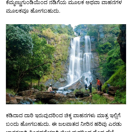
ಕೆಮ್ಮಣ್ಣುಗುಂಡಿಯಿಂದ ನಡಿಗೆಯ ಮೂಲಕ ಅಥವಾ ವಾಹನಗಳ
ಮೂಲಕವೂ ಹೋಗಬಹುದು.
ಕಡಿದಾದ ದಾರಿ ಇರುವುದರಿಂದ ಚಿಕ್ಕ ವಾಹನಗಳು ಮಾತ್ರ ಇಲ್ಲಿಗೆ
ಬಂದು ಹೋಗಬಹುದು. ಈ ಜಲಪಾತದ ನೀರಿನ ಹರಿವು ಎರಡು