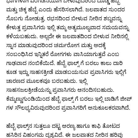
ಭಾಗಗಳಾಗಿ ವಿಂಗಡನೆಯಾಗಿ ಬೀಳುವುದರಿಂದ ದೊಡ್ಡ ಹೆಬ್ಬೆ
ಮತ್ತು ಚಿಕ್ಕ ಹೆಬ್ಬೆ ಎಂದು ಹೆಸರಿಸಲಾಗಿದೆ. ಜಲಪಾತದ ಸುಂದರ
ಸೊಬಗು ನೋಡುತ್ತ, ರಭಸದಿಂದ ಬೀಳುವ ನೀರಿನ ಶಬ್ದವನ್ನು
ಕೇಳುತ್ತ ಪ್ರವಾಸಿಗರು ಇಲ್ಲಿ ತಮ್ಮ ಅತ್ಯಮೂಲ್ಯವಾದ ಸಮಯವನ್ನು
ಕಳೆಯಬಹುದು. ಅಲ್ಲದೇ ಈ ಜಲಪಾತದಿಂದ ಬೀಳುವ ನೀರಿನಲ್ಲಿ
ಸ್ನಾನ ಮಾಡುವುದರಿಂದ ಚರ್ಮರೋಗ ಮತ್ತು ಅದಕ್ಕೆ
ಸಂಬಂಧಿಸಿದ ಇನ್ನಿತರೆ ರೋಗಗಳು ವಾಸಿಯಾಗುತ್ತವೆ ಎಂಬ
ಗಾಢವಾದ ನಂಬಿಕೆಯಿದೆ. ಹೆಬ್ಬೆ ಫಾಲ್ಸ್ ಗೆ ಬರಲು ಕಾಲು ದಾರಿ
ಕೂಡ ಇದ್ದು ಸಾಹಸಕ್ರೀಡೆ ಮಾಡಬಯಸುವ ಪ್ರವಾಸಿಗರು ಇಲ್ಲಿಗೆ
ಚಾರಣದ ಮೂಲಕವೂ ಬರಬಹುದು. ಇಲ್ಲಿ
ಸಾಹಸಜಲಕ್ರೀಡೆಯನ್ನು ಪ್ರವಾಸಿಗರು ಆನಂದಿಸಬಹುದು.
ಕೆಮ್ಮಣ್ಣುಗುಂಡಿಯಿಂದ ಹೆಬ್ಬೆ ಫಾಲ್ಸ್ ಗೆ ಬರಲು ಇಲ್ಲಿ ಬಾಡಿಗೆ ಜೀಪ್
ಗಳ ಸೌಲಭ್ಯವಿರುವುದರಿಂದ ಪ್ರವಾಸಿಗರಿಗೆ ಅನುಕೂಲಕರವಾಗಿದೆ.
ಹೆಬ್ಬೆ ಫಾಲ್ಸ್‌ನ ಸುತ್ತಲೂ ದಟ್ಟ ಅರಣ್ಯ ಹಾಗೂ ಕಾಫಿ ತೋಟದ
ಹಸಿರಿನ ವಿಹಂಗಮ ದೃಶ್ಯವಿದೆ. ಈ ಜಲಪಾತದ ನೀರಿನ ಹರಿವು