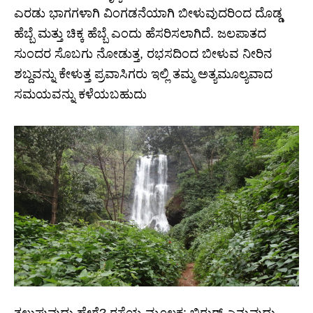
ಎರಡು ಭಾಗಗಳಾಗಿ ವಿಂಗಡನೆಯಾಗಿ ಬೀಳುವುದರಿಂದ ದೊಡ್ಡ
ಹೆಬ್ಬೆ ಮತ್ತು ಚಿಕ್ಕ ಹೆಬ್ಬೆ ಎಂದು ಹೆಸರಿಸಲಾಗಿದೆ. ಜಲಪಾತದ
ಸುಂದರ ಸೊಬಗು ನೋಡುತ್ತ, ರಭಸದಿಂದ ಬೀಳುವ ನೀರಿನ
ಶಬ್ದವನ್ನು ಕೇಳುತ್ತ ಪ್ರವಾಸಿಗರು ಇಲ್ಲಿ ತಮ್ಮ ಅತ್ಯಮೂಲ್ಯವಾದ
ಸಮಯವನ್ನು ಕಳೆಯಬಹುದು
ತಲುಪುವುದು ಹೇಗೆ? ರಸ್ತೆಯ ಮೂಲಕ: ಬಿರುರ್ ಎನ್ನುವುದು