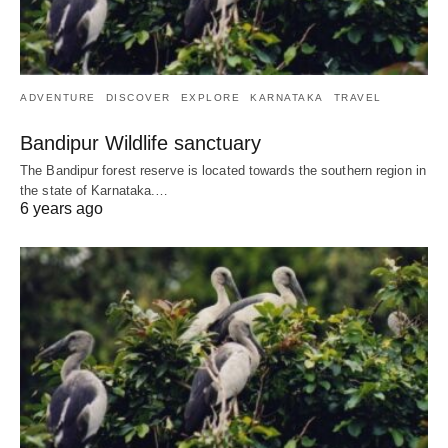
ADVENTURE
DISCOVER
EXPLORE
KARNATAKA
TRAVEL
Bandipur Wildlife sanctuary
The Bandipur forest reserve is located towards the southern region in
the state of Karnataka.…
6 years ago