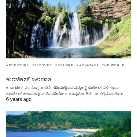
ADVENTURE
DISCOVER
EXPLORE
KARNATAKA
THE WORLD
ಕುಂಚಿಕಲ್ ಜಲಪಾತ
ಕರ್ನಾಟಕದ ಶಿವಮೊಗ್ಗ -ಉಡಿಪಿ ಗಡಿಯಲ್ಲಿರುವ ಮಸ್ತಿಕಟ್ಟೆ-ಹುಲಿಕಲ್ ಬಳಿ ಇರುವ
ಕುಂಚಿಕಲ್ ಜಲಪಾತವು ವರಹಿ ನದಿಯಿಂದ ರೂಪುಗೊಂಡಿದೆ. ಈ ಕಲ್ಲಿನ ಬಂಡೆಗಳ…
6 years ago