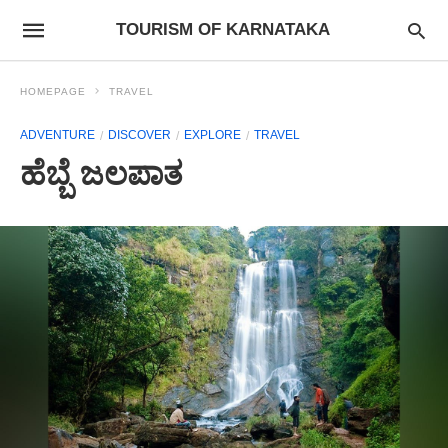
TOURISM OF KARNATAKA
HOMEPAGE
TRAVEL
ADVENTURE
DISCOVER
EXPLORE
TRAVEL
ಹೆಬ್ಬೆ ಜಲಪಾತ