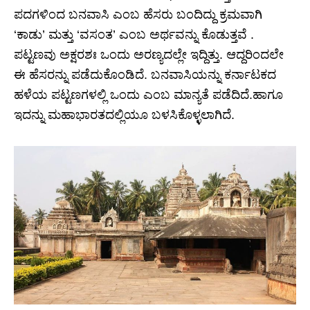
ಪದಗಳಿಂದ ಬನವಾಸಿ ಎಂಬ ಹೆಸರು ಬಂದಿದ್ದು ಕ್ರಮವಾಗಿ
‘ಕಾಡು’ ಮತ್ತು ‘ವಸಂತ’ ಎಂಬ ಅರ್ಥವನ್ನು ಕೊಡುತ್ತವೆ .
ಪಟ್ಟಣವು ಅಕ್ಷರಶಃ ಒಂದು ಅರಣ್ಯದಲ್ಲೇ ಇದ್ದಿತ್ತು. ಆದ್ದರಿಂದಲೇ
ಈ ಹೆಸರನ್ನು ಪಡೆದುಕೊಂಡಿದೆ. ಬನವಾಸಿಯನ್ನು ಕರ್ನಾಟಕದ
ಹಳೆಯ ಪಟ್ಟಣಗಳಲ್ಲಿ ಒಂದು ಎಂಬ ಮಾನ್ಯತೆ ಪಡೆದಿದೆ.ಹಾಗೂ
ಇದನ್ನು ಮಹಾಭಾರತದಲ್ಲಿಯೂ ಬಳಸಿಕೊಳ್ಳಲಾಗಿದೆ.