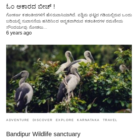
ಓಂ ಆಕಾರದ ಬೀಚ್ !
ಗೋಕರ್ಣ ಕಡಲತೀರಗಳಿಗೆ ಹೆಸರುವಾಸಿಯಾಗಿದೆ. ಪಶ್ಚಿಮ ಘಟ್ಟದ ​​ಗಡಿಯಲ್ಲಿರುವ ಒಂದು
ಬದಿಯಲ್ಲಿ ಸುವಾಸನೆಯ ಹಸಿರಿನಿಂದ ಆವೃತವಾಗಿರುವ ಕಡಲತೀರಗಳ ರಮಣೀಯ
ಸೌಂದರ್ಯವು ನೋಡಲು…
6 years ago
ADVENTURE
DISCOVER
EXPLORE
KARNATAKA
TRAVEL
Bandipur Wildlife sanctuary