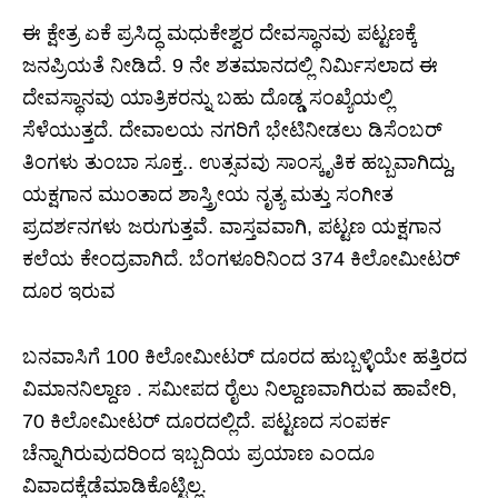
ಈ ಕ್ಷೇತ್ರ ಏಕೆ ಪ್ರಸಿದ್ಧ ಮಧುಕೇಶ್ವರ ದೇವಸ್ಥಾನವು ಪಟ್ಟಣಕ್ಕೆ
ಜನಪ್ರಿಯತೆ ನೀಡಿದೆ. 9 ನೇ ಶತಮಾನದಲ್ಲಿ ನಿರ್ಮಿಸಲಾದ ಈ
ದೇವಸ್ಥಾನವು ಯಾತ್ರಿಕರನ್ನು ಬಹು ದೊಡ್ಡ ಸಂಖ್ಯೆಯಲ್ಲಿ
ಸೆಳೆಯುತ್ತದೆ. ದೇವಾಲಯ ನಗರಿಗೆ ಭೇಟಿನೀಡಲು ಡಿಸೆಂಬರ್
ತಿಂಗಳು ತುಂಬಾ ಸೂಕ್ತ.. ಉತ್ಸವವು ಸಾಂಸ್ಕೃತಿಕ ಹಬ್ಬವಾಗಿದ್ದು,
ಯಕ್ಷಗಾನ ಮುಂತಾದ ಶಾಸ್ತ್ರೀಯ ನೃತ್ಯ ಮತ್ತು ಸಂಗೀತ
ಪ್ರದರ್ಶನಗಳು ಜರುಗುತ್ತವೆ. ವಾಸ್ತವವಾಗಿ, ಪಟ್ಟಣ ಯಕ್ಷಗಾನ
ಕಲೆಯ ಕೇಂದ್ರವಾಗಿದೆ. ಬೆಂಗಳೂರಿನಿಂದ 374 ಕಿಲೋಮೀಟರ್
ದೂರ ಇರುವ
ಬನವಾಸಿಗೆ 100 ಕಿಲೋಮೀಟರ್ ದೂರದ ಹುಬ್ಬಳ್ಳಿಯೇ ಹತ್ತಿರದ
ವಿಮಾನನಿಲ್ದಾಣ . ಸಮೀಪದ ರೈಲು ನಿಲ್ದಾಣವಾಗಿರುವ ಹಾವೇರಿ,
70 ಕಿಲೋಮೀಟರ್ ದೂರದಲ್ಲಿದೆ. ಪಟ್ಟಣದ ಸಂಪರ್ಕ
ಚೆನ್ನಾಗಿರುವುದರಿಂದ ಇಬ್ಬದಿಯ ಪ್ರಯಾಣ ಎಂದೂ
ವಿವಾದಕ್ಕೆಡೆಮಾಡಿಕೊಟ್ಟಿಲ್ಲ.