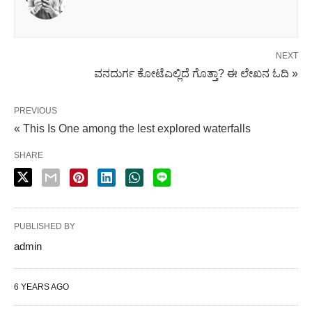
NEXT
ವನದುರ್ಗ ಕೋಟೆಎಲ್ಲಿದೆ ಗೊತ್ತಾ? ಈ ಲೇಖನ ಓದಿ »
PREVIOUS
« This Is One among the lest explored waterfalls
SHARE
PUBLISHED BY
admin
6 YEARS AGO