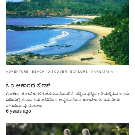
ADVENTURE
BEACH
DISCOVER
EXPLORE
KARNATAKA
ಓಂ ಆಕಾರದ ಬೀಚ್ !
ಗೋಕರ್ಣ ಕಡಲತೀರಗಳಿಗೆ ಹೆಸರುವಾಸಿಯಾಗಿದೆ. ಪಶ್ಚಿಮ ಘಟ್ಟದ ​​ಗಡಿಯಲ್ಲಿರುವ ಒಂದು
ಬದಿಯಲ್ಲಿ ಸುವಾಸನೆಯ ಹಸಿರಿನಿಂದ ಆವೃತವಾಗಿರುವ ಕಡಲತೀರಗಳ ರಮಣೀಯ
ಸೌಂದರ್ಯವು ನೋಡಲು…
6 years ago