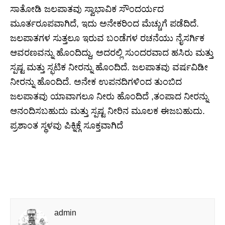
ಸಾತೋಡಿ ಜಲಪಾತವು ಸ್ವಾಭಾವಿಕ ಸೌಂದರ್ಯದ
ಮೂರ್ತರೂಪವಾಗಿದೆ, ಇದು ಅನೇಕರಿಂದ ಮೆಚ್ಚುಗೆ ಪಡೆದಿದೆ.
ಜಲಪಾತಗಳ ಸುತ್ತಲೂ ಇರುವ ಬಂಡೆಗಳ ರಚನೆಯು ನೈಸರ್ಗಿಕ
ಆವರಣವನ್ನು ಹೊಂದಿದ್ದು, ಅದರಲ್ಲಿ ಸುಂದರವಾದ ಹಸಿರು ಮತ್ತು
ಸ್ಪಷ್ಟ ಮತ್ತು ಸ್ಫಟಿಕ ನೀರನ್ನು ಹೊಂದಿದೆ. ಜಲಪಾತವು ವರ್ಷವಿಡೀ
ನೀರನ್ನು ಹೊಂದಿದೆ. ಅನೇಕ ಉಪನದಿಗಳಿಂದ ತುಂಬಿದ
ಜಲಪಾತವು ಯಾವಾಗಲೂ ನೀರು ಹೊಂದಿದೆ ,ತಂಪಾದ ನೀರನ್ನು
ಆನಂದಿಸಬಹುದು ಮತ್ತು ಸ್ಪಷ್ಟ ನೀರಿನ ಮೂಲಕ ಈಜಬಹುದು.
ಪ್ರಶಾಂತ ಸ್ಥಳವು ಪಿಕ್ನಿಕ್ಗೆ ಸೂಕ್ತವಾಗಿದೆ
admin