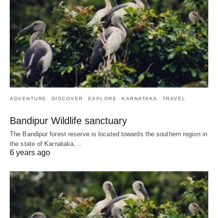
ADVENTURE
DISCOVER
EXPLORE
KARNATAKA
TRAVEL
Bandipur Wildlife sanctuary
The Bandipur forest reserve is located towards the southern region in
the state of Karnataka.…
6 years ago