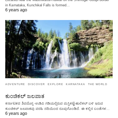
in Karnataka, Kunchikal Falls is formed…
6 years ago
ADVENTURE
DISCOVER
EXPLORE
KARNATAKA
THE WORLD
ಕುಂಚಿಕಲ್ ಜಲಪಾತ
ಕರ್ನಾಟಕದ ಶಿವಮೊಗ್ಗ -ಉಡಿಪಿ ಗಡಿಯಲ್ಲಿರುವ ಮಸ್ತಿಕಟ್ಟೆ-ಹುಲಿಕಲ್ ಬಳಿ ಇರುವ
ಕುಂಚಿಕಲ್ ಜಲಪಾತವು ವರಹಿ ನದಿಯಿಂದ ರೂಪುಗೊಂಡಿದೆ. ಈ ಕಲ್ಲಿನ ಬಂಡೆಗಳ…
6 years ago