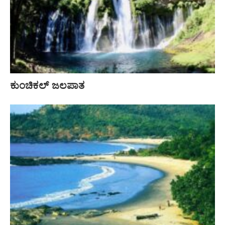
ಕುಂಚಿಕಲ್ ಜಲಪಾತ