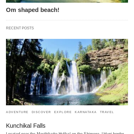
Om shaped beach!
RECENT POSTS
ADVENTURE
DISCOVER
EXPLORE
KARNATAKA
TRAVEL
Kunchikal Falls
Located near the Masthikatte-Hulikal on the Shimoga -Udupi border