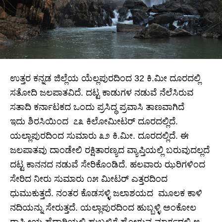
ಉತ್ತರ ಕನ್ನಡ ಜಿಲ್ಲೆಯ ಯೆಲ್ಲಪುರದಿಂದ 32 ಕಿ.ಮೀ ದೂರದಲ್ಲಿ
ಸತೋದಿ ಜಲಪಾತವಿದೆ. ದಟ್ಟ ಕಾಡುಗಳ ನಡುವೆ ನೆಲೆಸಿರುವ
ಸತಾದಿ ಕರ್ನಾಟಕದ ಒಂದು ಪ್ರಸಿದ್ಧ ಪ್ರವಾಸಿ ತಾಣವಾಗಿದೆ
ಇದು ಶಿರಸಿಯಿಂದ ೭೩ ಕಿಲೋಮೀಟರ್ ದೂರದಲ್ಲಿದೆ.
ಯಲ್ಲಾಪುರದಿಂದ ಸುಮಾರು ೩೨ ಕಿ.ಮೀ. ದೂರದಲ್ಲಿದೆ. ಈ
ಜಲಪಾತವು ದಾಂಡೇಲಿ ರಕ್ಷಿತಾರಣ್ಯದ ವ್ಯಾಪ್ತಿಯಲ್ಲಿ ಬರುವುದಲ್ಲದೆ
ದಟ್ಟ ಕಾನನದ ನಡುವೆ ಸೇರಿಕೊಂಡಿದೆ. ಹಲವಾರು ಝರಿಗಳಿಂದ
ಸೇರಿದ ನೀರು ಸುಮಾರು ೧೫ ಮೀಟರ್ ಎತ್ತರದಿಂದ
ಧುಮುಕುತ್ತದೆ. ನಂತರ ಕೊಡಸಳ್ಳಿ ಜಲಾಶಯದ ಮೂಲಕ ಕಾಳಿ
ನದಿಯನ್ನು ಸೇರುತ್ತದೆ. ಯಲ್ಲಾಪುರದಿಂದ ಹುಬ್ಬಳ್ಳಿ ಅಂಕೋಲ