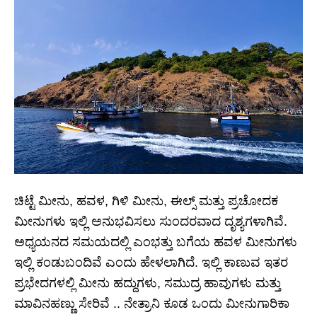
ಚಿಟ್ಟೆ ಮೀನು, ಹವಳ, ಗಿಳಿ ಮೀನು, ಈಲ್ಸ್ ಮತ್ತು ಪ್ರಚೋದಕ
ಮೀನುಗಳು ಇಲ್ಲಿ ಅನುಭವಿಸಲು ಸುಂದರವಾದ ದೃಶ್ಯಗಳಾಗಿವೆ.
ಅಧ್ಯಯನದ ಸಮಯದಲ್ಲಿ ಎಂಭತ್ತು ಬಗೆಯ ಹವಳ ಮೀನುಗಳು
ಇಲ್ಲಿ ಕಂಡುಬಂದಿವೆ ಎಂದು ಹೇಳಲಾಗಿದೆ. ಇಲ್ಲಿ ಕಾಣುವ ಇತರ
ಪ್ರಭೇದಗಳಲ್ಲಿ ಮೀನು ಹದ್ದುಗಳು, ಸಮುದ್ರ ಹಾವುಗಳು ಮತ್ತು
ಮಾವಿನಹಣ್ಣು ಸೇರಿವೆ .. ನೇತ್ರಾನಿ ಕೂಡ ಒಂದು ಮೀನುಗಾರಿಕಾ