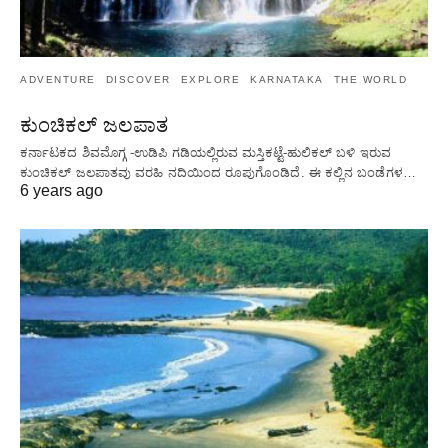
ADVENTURE
DISCOVER
EXPLORE
KARNATAKA
THE WORLD
ಕುಂಚಿಕಲ್ ಜಲಪಾತ
ಕರ್ನಾಟಕದ ಶಿವಮೊಗ್ಗ -ಉಡಿಪಿ ಗಡಿಯಲ್ಲಿರುವ ಮಸ್ತಿಕಟ್ಟೆ-ಹುಲಿಕಲ್ ಬಳಿ ಇರುವ
ಕುಂಚಿಕಲ್ ಜಲಪಾತವು ವರಹಿ ನದಿಯಿಂದ ರೂಪುಗೊಂಡಿದೆ. ಈ ಕಲ್ಲಿನ ಬಂಡೆಗಳ…
6 years ago