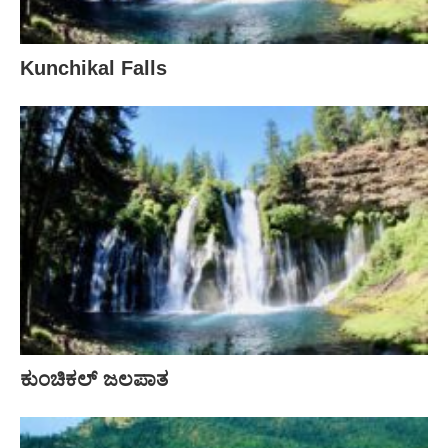
Kunchikal Falls
ಕುಂಚಿಕಲ್ ಜಲಪಾತ