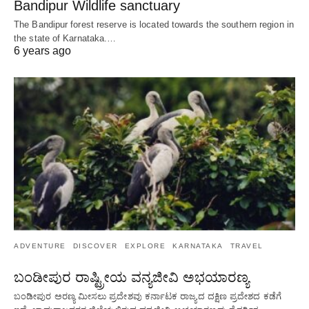
Bandipur Wildlife sanctuary
The Bandipur forest reserve is located towards the southern region in
the state of Karnataka.…
6 years ago
ADVENTURE
DISCOVER
EXPLORE
KARNATAKA
TRAVEL
ಬಂಡೀಪುರ ರಾಷ್ಟ್ರೀಯ ವನ್ಯಜೀವಿ ಅಭಯಾರಣ್ಯ
ಬಂಡೀಪುರ ಅರಣ್ಯ ಮೀಸಲು ಪ್ರದೇಶವು ಕರ್ನಾಟಕ ರಾಜ್ಯದ ದಕ್ಷಿಣ ಪ್ರದೇಶದ ಕಡೆಗೆ