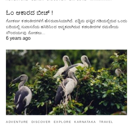
ಓಂ ಆಕಾರದ ಬೀಚ್ !
ಗೋಕರ್ಣ ಕಡಲತೀರಗಳಿಗೆ ಹೆಸರುವಾಸಿಯಾಗಿದೆ. ಪಶ್ಚಿಮ ಘಟ್ಟದ ​​ಗಡಿಯಲ್ಲಿರುವ ಒಂದು
ಬದಿಯಲ್ಲಿ ಸುವಾಸನೆಯ ಹಸಿರಿನಿಂದ ಆವೃತವಾಗಿರುವ ಕಡಲತೀರಗಳ ರಮಣೀಯ
ಸೌಂದರ್ಯವು ನೋಡಲು…
6 years ago
ADVENTURE
DISCOVER
EXPLORE
KARNATAKA
TRAVEL