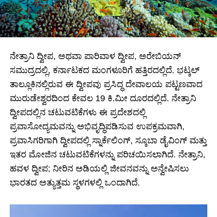
ನೇತ್ರಾನಿ ದ್ವೀಪ, ಅಥವಾ ಪಾರಿವಾಳ ದ್ವೀಪ, ಅರೇಬಿಯನ್
ಸಮುದ್ರದಲ್ಲಿ, ಕರ್ನಾಟಕದ ಮಂಗಳೂರಿಗೆ ಹತ್ತಿರದಲ್ಲಿದೆ. ಭಟ್ಕಲ್
ತಾಲ್ಲೂಕಿನಲ್ಲಿರುವ ಈ ದ್ವೀಪವು ಪ್ರಸಿದ್ಧ ದೇವಾಲಯ ಪಟ್ಟಣವಾದ
ಮುರುಡೇಶ್ವರದಿಂದ ಕೇವಲ 19 ಕಿ.ಮೀ ದೂರದಲ್ಲಿದೆ. ನೇತ್ರಾನಿ
ದ್ವೀಪದಲ್ಲಿನ ಚಟುವಟಿಕೆಗಳು ಈ ಪ್ರದೇಶದಲ್ಲಿ
ಪ್ರವಾಸೋದ್ಯಮವನ್ನು ಅಭಿವೃದ್ಧಿಪಡಿಸುವ ಉಪಕ್ರಮವಾಗಿ,
ಪ್ರವಾಸಿಗರಿಗಾಗಿ ದ್ವೀಪದಲ್ಲಿ ಸ್ನಾರ್ಕೆಲಿಂಗ್, ಸ್ಕೂಬಾ ಡೈವಿಂಗ್ ಮತ್ತು
ಇತರ ಮೋಜಿನ ಚಟುವಟಿಕೆಗಳನ್ನು ಪರಿಚಯಿಸಲಾಗಿದೆ. ನೇತ್ರಾನಿ,
ಹವಳ ದ್ವೀಪ; ನೀರಿನ ಅಡಿಯಲ್ಲಿ ಜೀವನವನ್ನು ಅನ್ವೇಷಿಸಲು
ಭಾರತದ ಅತ್ಯುತ್ತಮ ಸ್ಥಳಗಳಲ್ಲಿ ಒಂದಾಗಿದೆ.