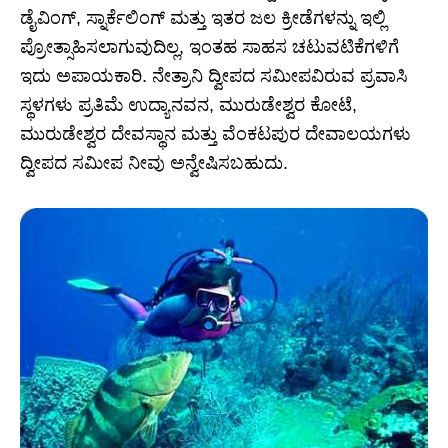
ಡೈವಿಂಗ್, ಸ್ನಾರ್ಕೆಲಿಂಗ್ ಮತ್ತು ಇತರ ಜಲ ಕ್ರೀಡೆಗಳನ್ನು ಇಲ್ಲಿ
ಪ್ರೋತ್ಸಾಹಿಸಲಾಗುವುದಿಲ್ಲ, ಇಂತಹ ಸಾಹಸ ಚಟುವಟಿಕೆಗಳಿಗೆ
ಇದು ಅಪಾಯಕಾರಿ. ನೇತ್ರಾನಿ ದ್ವೀಪದ ಸಮೀಪವಿರುವ ಪ್ರವಾಸಿ
ಸ್ಥಳಗಳು ಪ್ರತಿಮೆ ಉದ್ಯಾನವನ, ಮುರುಡೇಶ್ವರ ಕೋಟೆ,
ಮುರುಡೇಶ್ವರ ದೇವಸ್ಥಾನ ಮತ್ತು ವೆಂಕಟಪುರ ದೇವಾಲಯಗಳು
ದ್ವೀಪದ ಸಮೀಪ ನೀವು ಅನ್ವೇಷಿಸಬಹುದು.