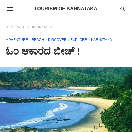
TOURISM OF KARNATAKA
HOMEPAGE
KARNATAKA
ADVENTURE
BEACH
DISCOVER
EXPLORE
KARNATAKA
ಓಂ ಆಕಾರದ ಬೀಚ್ !