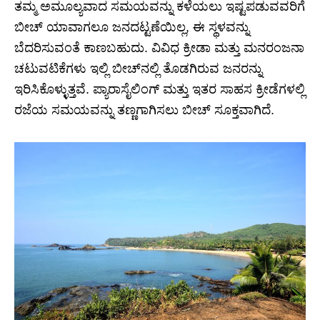
ತಮ್ಮ ಅಮೂಲ್ಯವಾದ ಸಮಯವನ್ನು ಕಳೆಯಲು ಇಷ್ಟಪಡುವವರಿಗೆ
ಬೀಚ್ ಯಾವಾಗಲೂ ಜನದಟ್ಟಣೆಯಿಲ್ಲ, ಈ ಸ್ಥಳವನ್ನು
ಬೆದರಿಸುವಂತೆ ಕಾಣಬಹುದು. ವಿವಿಧ ಕ್ರೀಡಾ ಮತ್ತು ಮನರಂಜನಾ
ಚಟುವಟಿಕೆಗಳು ಇಲ್ಲಿ ಬೀಚ್‌ನಲ್ಲಿ ತೊಡಗಿರುವ ಜನರನ್ನು
ಇರಿಸಿಕೊಳ್ಳುತ್ತವೆ. ಪ್ಯಾರಾಸೈಲಿಂಗ್ ಮತ್ತು ಇತರ ಸಾಹಸ ಕ್ರೀಡೆಗಳಲ್ಲಿ
ರಜೆಯ ಸಮಯವನ್ನು ತಣ್ಣಗಾಗಿಸಲು ಬೀಚ್ ಸೂಕ್ತವಾಗಿದೆ.