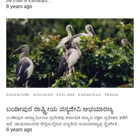
the state of Karnataka.…
6 years ago
ADVENTURE
DISCOVER
EXPLORE
KARNATAKA
TRAVEL
ಬಂಡೀಪುರ ರಾಷ್ಟ್ರೀಯ ವನ್ಯಜೀವಿ ಅಭಯಾರಣ್ಯ
ಬಂಡೀಪುರ ಅರಣ್ಯ ಮೀಸಲು ಪ್ರದೇಶವು ಕರ್ನಾಟಕ ರಾಜ್ಯದ ದಕ್ಷಿಣ ಪ್ರದೇಶದ ಕಡೆಗೆ
ಇದೆ. ಚಾಮರಾಜನಗರ ಜಿಲ್ಲೆಯಲ್ಲಿರುವ ವನ್ಯಜೀವಿ ಅಭಯಾರಣ್ಯವು ನೈಸರ್ಗಿಕ…
6 years ago