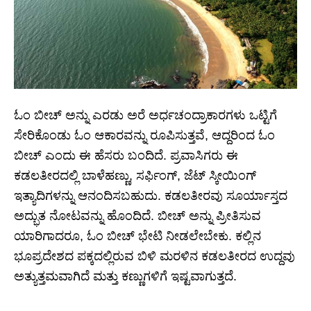
ಓಂ ಬೀಚ್ ಅನ್ನು ಎರಡು ಅರೆ ಅರ್ಧಚಂದ್ರಾಕಾರಗಳು ಒಟ್ಟಿಗೆ
ಸೇರಿಕೊಂಡು ಓಂ ಆಕಾರವನ್ನು ರೂಪಿಸುತ್ತವೆ, ಆದ್ದರಿಂದ ಓಂ
ಬೀಚ್ ಎಂದು ಈ ಹೆಸರು ಬಂದಿದೆ. ಪ್ರವಾಸಿಗರು ಈ
ಕಡಲತೀರದಲ್ಲಿ ಬಾಳೆಹಣ್ಣು, ಸರ್ಫಿಂಗ್, ಜೆಟ್ ಸ್ಕೀಯಿಂಗ್
ಇತ್ಯಾದಿಗಳನ್ನು ಆನಂದಿಸಬಹುದು. ಕಡಲತೀರವು ಸೂರ್ಯಾಸ್ತದ
ಅದ್ಭುತ ನೋಟವನ್ನು ಹೊಂದಿದೆ. ಬೀಚ್ ಅನ್ನು ಪ್ರೀತಿಸುವ
ಯಾರಿಗಾದರೂ, ಓಂ ಬೀಚ್ ಭೇಟಿ ನೀಡಲೇಬೇಕು. ಕಲ್ಲಿನ
ಭೂಪ್ರದೇಶದ ಪಕ್ಕದಲ್ಲಿರುವ ಬಿಳಿ ಮರಳಿನ ಕಡಲತೀರದ ಉದ್ದವು
ಅತ್ಯುತ್ತಮವಾಗಿದೆ ಮತ್ತು ಕಣ್ಣುಗಳಿಗೆ ಇಷ್ಟವಾಗುತ್ತದೆ.