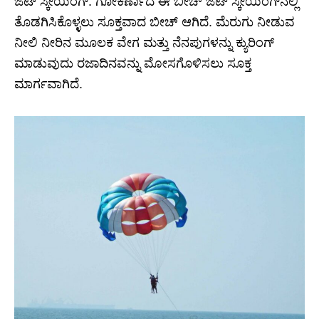
ಜೆಟ್ ಸ್ಕೀಯಿಂಗ್: ಗೋಕರ್ಣಾದ ಈ ಬೀಚ್ ಜೆಟ್ ಸ್ಕೀಯಿಂಗ್‌ನಲ್ಲಿ
ತೊಡಗಿಸಿಕೊಳ್ಳಲು ಸೂಕ್ತವಾದ ಬೀಚ್ ಆಗಿದೆ. ಮೆರುಗು ನೀಡುವ
ನೀಲಿ ನೀರಿನ ಮೂಲಕ ವೇಗ ಮತ್ತು ನೆನಪುಗಳನ್ನು ಕ್ಯುರಿಂಗ್
ಮಾಡುವುದು ರಜಾದಿನವನ್ನು ಮೋಸಗೊಳಿಸಲು ಸೂಕ್ತ
ಮಾರ್ಗವಾಗಿದೆ.