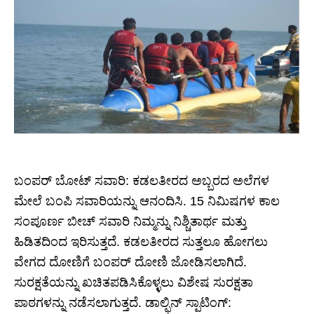
ಬಂಪರ್ ಬೋಟ್ ಸವಾರಿ: ಕಡಲತೀರದ ಅಬ್ಬರದ ಅಲೆಗಳ
ಮೇಲೆ ಬಂಪಿ ಸವಾರಿಯನ್ನು ಆನಂದಿಸಿ. 15 ನಿಮಿಷಗಳ ಕಾಲ
ಸಂಪೂರ್ಣ ಬೀಚ್ ಸವಾರಿ ನಿಮ್ಮನ್ನು ನಿಶ್ಚಿತಾರ್ಥ ಮತ್ತು
ಹಿಡಿತದಿಂದ ಇರಿಸುತ್ತದೆ. ಕಡಲತೀರದ ಸುತ್ತಲೂ ಹೋಗಲು
ವೇಗದ ದೋಣಿಗೆ ಬಂಪರ್ ದೋಣಿ ಜೋಡಿಸಲಾಗಿದೆ.
ಸುರಕ್ಷತೆಯನ್ನು ಖಚಿತಪಡಿಸಿಕೊಳ್ಳಲು ವಿಶೇಷ ಸುರಕ್ಷತಾ
ಪಾಠಗಳನ್ನು ನಡೆಸಲಾಗುತ್ತದೆ. ಡಾಲ್ಫಿನ್ ಸ್ಪಾಟಿಂಗ್: