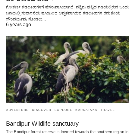
ಗೋಕರ್ಣ ಕಡಲತೀರಗಳಿಗೆ ಹೆಸರುವಾಸಿಯಾಗಿದೆ. ಪಶ್ಚಿಮ ಘಟ್ಟದ ​​ಗಡಿಯಲ್ಲಿರುವ ಒಂದು
ಬದಿಯಲ್ಲಿ ಸುವಾಸನೆಯ ಹಸಿರಿನಿಂದ ಆವೃತವಾಗಿರುವ ಕಡಲತೀರಗಳ ರಮಣೀಯ
ಸೌಂದರ್ಯವು ನೋಡಲು…
6 years ago
ADVENTURE
DISCOVER
EXPLORE
KARNATAKA
TRAVEL
Bandipur Wildlife sanctuary
The Bandipur forest reserve is located towards the southern region in