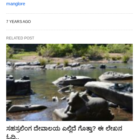
manglore
7 YEARS AGO
RELATED POST
ಸಹಸ್ರಲಿಂಗ ದೇವಾಲಯ ಎಲ್ಲಿದೆ ಗೊತ್ತಾ? ಈ ಲೇಖನ
ಓದಿ..