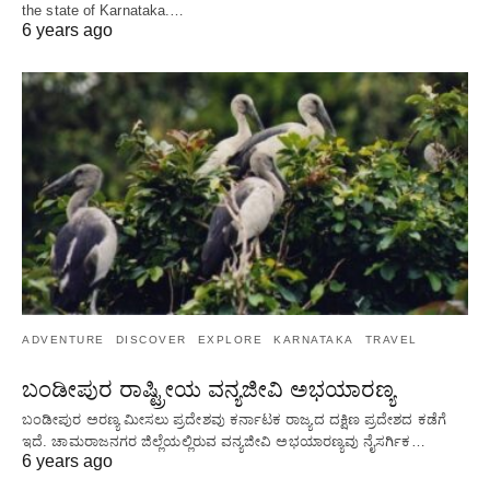
the state of Karnataka.…
6 years ago
ADVENTURE
DISCOVER
EXPLORE
KARNATAKA
TRAVEL
ಬಂಡೀಪುರ ರಾಷ್ಟ್ರೀಯ ವನ್ಯಜೀವಿ ಅಭಯಾರಣ್ಯ
ಬಂಡೀಪುರ ಅರಣ್ಯ ಮೀಸಲು ಪ್ರದೇಶವು ಕರ್ನಾಟಕ ರಾಜ್ಯದ ದಕ್ಷಿಣ ಪ್ರದೇಶದ ಕಡೆಗೆ
ಇದೆ. ಚಾಮರಾಜನಗರ ಜಿಲ್ಲೆಯಲ್ಲಿರುವ ವನ್ಯಜೀವಿ ಅಭಯಾರಣ್ಯವು ನೈಸರ್ಗಿಕ…
6 years ago