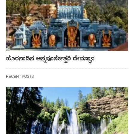
ಹೊರನಾಡಿನ ಅನ್ನಪೂರ್ಣೇಶ್ವರಿ ದೇವಸ್ಥಾನ
RECENT POSTS