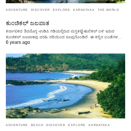
ADVENTURE
DISCOVER
EXPLORE
KARNATAKA
THE WORLD
ಕುಂಚಿಕಲ್ ಜಲಪಾತ
ಕರ್ನಾಟಕದ ಶಿವಮೊಗ್ಗ -ಉಡಿಪಿ ಗಡಿಯಲ್ಲಿರುವ ಮಸ್ತಿಕಟ್ಟೆ-ಹುಲಿಕಲ್ ಬಳಿ ಇರುವ
ಕುಂಚಿಕಲ್ ಜಲಪಾತವು ವರಹಿ ನದಿಯಿಂದ ರೂಪುಗೊಂಡಿದೆ. ಈ ಕಲ್ಲಿನ ಬಂಡೆಗಳ…
6 years ago
ADVENTURE
BEACH
DISCOVER
EXPLORE
KARNATAKA