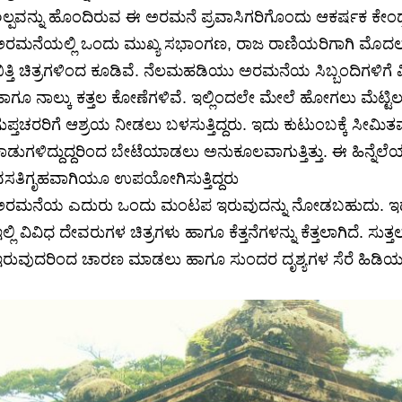
ಿಲ್ಪವನ್ನು ಹೊಂದಿರುವ ಈ ಅರಮನೆ ಪ್ರವಾಸಿಗರಿಗೊಂದು ಆಕರ್ಷಕ ಕೇಂದ್
ರಮನೆಯಲ್ಲಿ ಒಂದು ಮುಖ್ಯ ಸಭಾಂಗಣ, ರಾಜ ರಾಣಿಯರಿಗಾಗಿ ಮೊದಲನ
ಿತ್ತಿ ಚಿತ್ರಗಳಿಂದ ಕೂಡಿವೆ. ನೆಲಮಹಡಿಯು ಅರಮನೆಯ ಸಿಬ್ಬಂದಿಗಳಿಗೆ 
ಾಗೂ ನಾಲ್ಕು ಕತ್ತಲ ಕೋಣೆಗಳಿವೆ. ಇಲ್ಲಿಂದಲೇ ಮೇಲೆ ಹೋಗಲು ಮೆಟ್ಟಿ
ುಪ್ತಚರರಿಗೆ ಆಶ್ರಯ ನೀಡಲು ಬಳಸುತ್ತಿದ್ದರು. ಇದು ಕುಟುಂಬಕ್ಕೆ ಸೀಮ
ಾಡುಗಳಿದ್ದುದ್ದರಿಂದ ಬೇಟೆಯಾಡಲು ಅನುಕೂಲವಾಗುತ್ತಿತ್ತು. ಈ ಹಿನ್ನ
ಸತಿಗೃಹವಾಗಿಯೂ ಉಪಯೋಗಿಸುತ್ತಿದ್ದರು
ರಮನೆಯ ಎದುರು ಒಂದು ಮಂಟಪ ಇರುವುದನ್ನು ನೋಡಬಹುದು. ಇದನ್ನು ರಾ
ಲ್ಲಿ ವಿವಿಧ ದೇವರುಗಳ ಚಿತ್ರಗಳು ಹಾಗೂ ಕೆತ್ತನೆಗಳನ್ನು ಕೆತ್ತಲಾಗಿದೆ. ಸು
ರುವುದರಿಂದ ಚಾರಣ ಮಾಡಲು ಹಾಗೂ ಸುಂದರ ದೃಶ್ಯಗಳ ಸೆರೆ ಹಿಡಿಯ