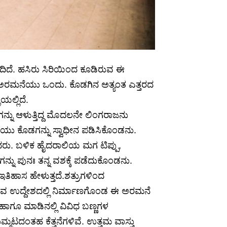
ಪಡೆದಿದೆ. ಹಸಿರು ಸಿರಿಯಿಂದ ಕೂಡಿರುವ ಈ
ು ಅರಮನೆಯು ಒಂದು. ಕೊಡಗಿನ ಅತ್ಯಂತ ಎತ್ತರದ
ಲ್ಲಿದೆ.
ನು ಆಳುತ್ತಿದ್ದ ಮೊದಲನೇ ಲಿಂಗರಾಜನು
ಯು ಕೊಡಗನ್ನು ಸ್ವಾಧೀನ ಪಡಿಸಿಕೊಂಡನು.
ು. ಬಳಿಕ ಹೈದರಾಲಿಯ ಮಗ ಟಿಪ್ಪು,
್ನು ಪುನಃ ತನ್ನ ವಶಕ್ಕೆ ಪಡೆದುಕೊಂಡನು.
ಿಹಾಸ ಹೇಳುತ್ತದೆ.ಶತ್ರುಗಳಿಂದ
ೆಯುವ ಉದ್ದೇಶದಲ್ಲಿ ನಿರ್ಮಾಣಗೊಂಡ ಈ ಅರಮನೆ
ಗೂ ಮಾಡಿನಲ್ಲಿ ವಿವಿಧ ಬಣ್ಣಗಳ
ಟದಂತಹ ಕೆತ್ತನೆಗಳಿವೆ. ಉತ್ತಮ ವಾಸ್ತು