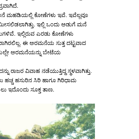
ರವಾಗಿದೆ.
ೆ ಮಹಡಿಯಲ್ಲಿ ಕೋಣೆಗಳು ಇವೆ. ಇವೆಲ್ಲವೂ
ಮೀಸಲಿಡಲಾಗಿತ್ತು. ಇಲ್ಲಿ ಒಂದು ಅಡುಗೆ ಮನೆ
ಲುಗಳಿವೆ. ಇಲ್ಲಿರುವ ಎರಡು ಕೋಣೆಗಳು
ಿತವಾಗಿರಲಿಲ್ಲ. ಈ ಅರಮನೆಯ ಸುತ್ತ ದಟ್ಟವಾದ
ೆಲೆಯಲ್ಲೇ ಅರಮನೆಯನ್ನು ಬೇಟೆಯ
ಜರ ವಿವಾಹ ನಡೆಯುತ್ತಿದ್ದ ಸ್ಥಳವಾಗಿತ್ತು.
ತ್ತಲು ಹಚ್ಚ ಹಸುರಿನ ಸಿರಿ ಹಾಗೂ ಗಿರಿಧಾಮ
ಲು ಇದೊಂದು ಸೂಕ್ತ ತಾಣ.