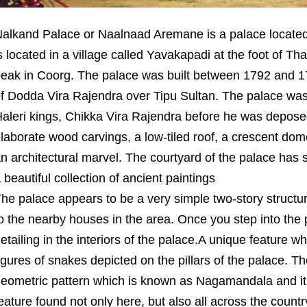
alkand Palace or Naalnaad Aremane is a palace located i
s located in a village called Yavakapadi at the foot of T
eak in Coorg. The palace was built between 1792 and 1
f Dodda Vira Rajendra over Tipu Sultan. The palace was a
aleri kings, Chikka Vira Rajendra before he was deposed
laborate wood carvings, a low-tiled roof, a crescent dom
n architectural marvel. The courtyard of the palace has s
 beautiful collection of ancient paintings
he palace appears to be a very simple two-story struct
o the nearby houses in the area. Once you step into the p
etailing in the interiors of the palace.A unique feature wh
igures of snakes depicted on the pillars of the palace. T
eometric pattern which is known as Nagamandala and i
eature found not only here, but also all across the count