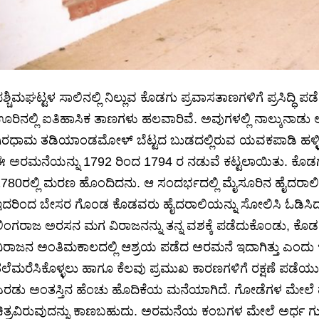
ಶ್ಚಿಮಘಟ್ಟಳ ಸಾಲಿನಲ್ಲಿ ನಿಲ್ಲುವ ಕೊಡಗು ಪ್ರವಾಸತಾಣಗಳಿಗೆ ಪ್ರಸಿದ್ಧಿ 
ರಿನಲ್ಲಿ ಐತಿಹಾಸಿಕ ತಾಣಗಳು ಹಲವಾರಿವೆ. ಅವುಗಳಲ್ಲಿ ನಾಲ್ಕುನಾಡ
ಿರಧಾಮ ತಡಿಯಾಂಡಮೋಳ್ ಬೆಟ್ಟದ ಬುಡದಲ್ಲಿರುವ ಯವಕಪಾಡಿ ಹಳ್ಳಿಯ
 ಅರಮನೆಯನ್ನು 1792 ರಿಂದ 1794 ರ ನಡುವೆ ಕಟ್ಟಲಾಯಿತು. ಕೊಡಗನ್
780ರಲ್ಲಿ ಮರಣ ಹೊಂದಿದನು. ಆ ಸಂದರ್ಭದಲ್ಲಿ ಮೈಸೂರಿನ ಹೈದರಾಲಿ
ದರಿಂದ ಬೇಸರ ಗೊಂಡ ಕೊಡವರು ಹೈದರಾಲಿಯನ್ನು ಸೋಲಿಸಿ ಓಡಿಸಿದರ
ಿಂಗರಾಜ ಅರಸನ ಮಗ ವಿರಾಜನನ್ನು ತನ್ನ ವಶಕ್ಕೆ ಪಡೆದುಕೊಂಡು, ಕೊಡಗನ
ಿರಾಜನ ಅಂತಿಮಕಾಲದಲ್ಲಿ ಆಶ್ರಯ ಪಡೆದ ಅರಮನೆ ಇದಾಗಿತ್ತು ಎಂದು ಇತ
ಲೆಮರೆಸಿಕೊಳ್ಳಲು ಹಾಗೂ ಕೆಲವು ಪ್ರಮುಖ ಕಾರಣಗಳಿಗೆ ರಕ್ಷಣೆ ಪಡ
ರಡು ಅಂತಸ್ತಿನ ಹೆಂಚು ಹೊದಿಕೆಯ ಮನೆಯಾಗಿದೆ. ಗೋಡೆಗಳ ಮೇಲೆ ಹಾ
ಿತ್ರವಿರುವುದನ್ನು ಕಾಣಬಹುದು. ಅರಮನೆಯ ಕಂಬಗಳ ಮೇಲೆ ಅರ್ಧ ಗುಮ್ಮ