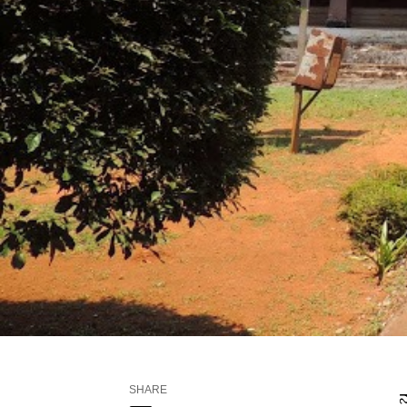
SHARE
ನ