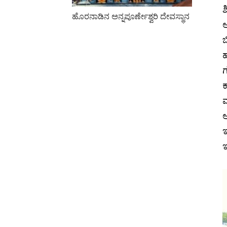
ಶ
ಹೊರನಾಡಿನ ಅನ್ನಪೂರ್ಣೇಶ್ವರಿ ದೇವಸ್ಥಾನ
ಅ
ಬ
ಹ
ಗ
ಕ
ವ
ಅ
ಇ
ಇ