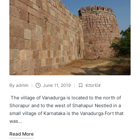
By
admin
June 11, 2019
ಕರ್ನಾಟಕ
Posted
Posted
by
in
The village of Vanadurga is located to the north of
Shorapur and to the west of Shahapur Nestled in a
small village of Karnataka is the Vanadurga Fort that
was…
Read More