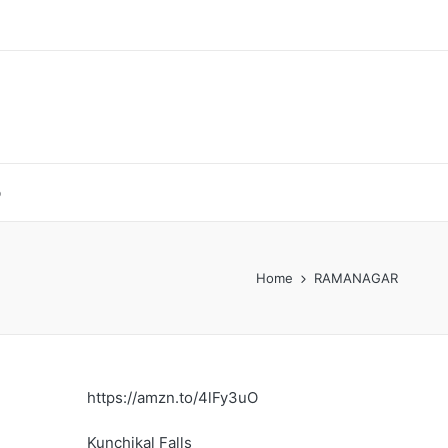
p
Home
RAMANAGAR
https://amzn.to/4lFy3uO
Kunchikal Falls