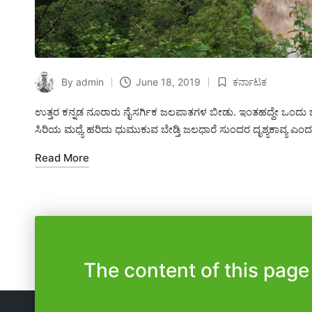
By
admin
June 18, 2019
ಕರ್ನಾಟಕ
Posted
Posted
by
in
ಉತ್ತರ ಕನ್ನಡ ನೂರಾರು ನೈಸರ್ಗಿಕ ಜಲಪಾತಗಳ ಬೀಡು. ಇಂತಹದ್ದೇ ಒಂದು
ಸಿರಿಯ ಮಧ್ಯೆ ಹರಿದು ಧುಮುಕುವ ಬೇಡ್ತಿ ಜಲಧಾರೆ ಸುಂದರ ದೃಶ್ಯಕಾವ್ಯ ಎಂದ
Read More
The content of this page 