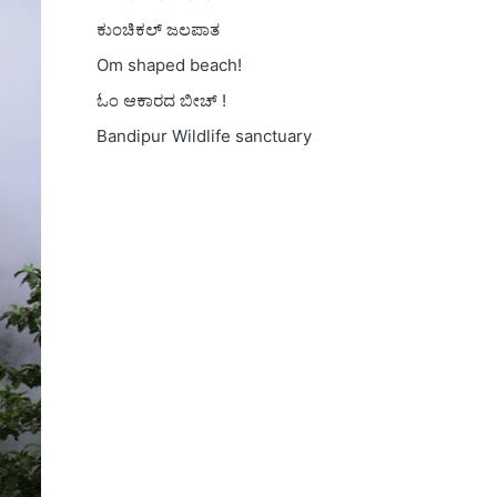
ಕುಂಚಿಕಲ್ ಜಲಪಾತ
Om shaped beach!
ಓಂ ಆಕಾರದ ಬೀಚ್ !
Bandipur Wildlife sanctuary