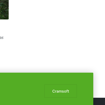
ವನ
Cramsoft