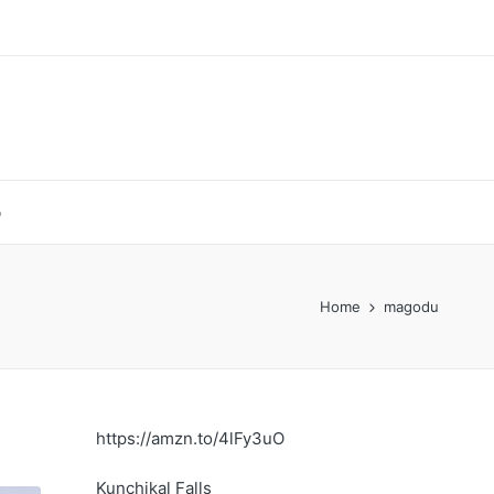
p
Home
magodu
https://amzn.to/4lFy3uO
Kunchikal Falls