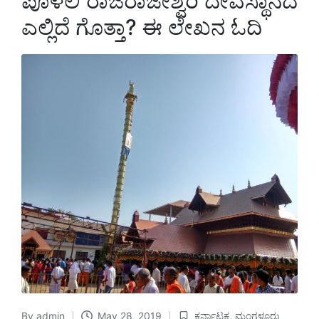
ಪೊಳಲಿ ರಾಜರಾಜೇಶ್ವರಿ ದೇವಸ್ಥಾನದ
ಎಲ್ಲಿದೆ ಗೊತ್ತಾ? ಈ ಲೇಖನ ಓದಿ
By
admin
May 28, 2019
ಕರ್ನಾಟಕ
,
ಮಂಗಳೂರು