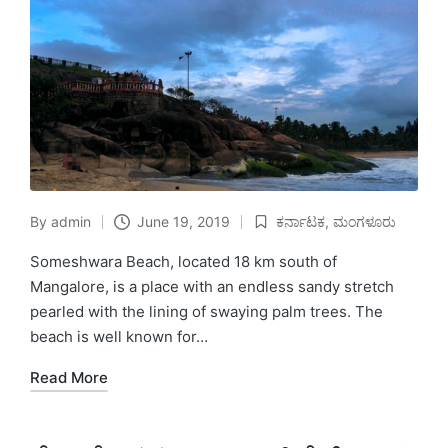
By
admin
June 19, 2019
ಕರ್ನಾಟಕ
,
ಮಂಗಳೂರು
Posted
Posted
by
in
Someshwara Beach, located 18 km south of
Mangalore, is a place with an endless sandy stretch
pearled with the lining of swaying palm trees. The
beach is well known for…
Read More