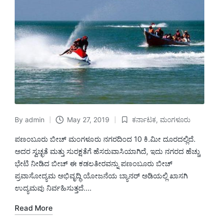
By
admin
May 27, 2019
ಕರ್ನಾಟಕ
,
ಮಂಗಳೂರು
Posted
Posted
by
in
ಪಣಂಬೂರು ಬೀಚ್ ಮಂಗಳೂರು ನಗರದಿಂದ 10 ಕಿ.ಮೀ ದೂರದಲ್ಲಿದೆ.
ಅದರ ಸ್ವಚ್ಛತೆ ಮತ್ತು ಸುರಕ್ಷತೆಗೆ ಹೆಸರುವಾಸಿಯಾಗಿದೆ, ಇದು ನಗರದ ಹೆಚ್ಚು
ಭೇಟಿ ನೀಡಿದ ಬೀಚ್ ಈ ಕಡಲತೀರವನ್ನು ಪಣಂಬೂರು ಬೀಚ್
ಪ್ರವಾಸೋದ್ಯಮ ಅಭಿವೃದ್ಧಿ ಯೋಜನೆಯ ಬ್ಯಾನರ್ ಅಡಿಯಲ್ಲಿ ಖಾಸಗಿ
ಉದ್ಯಮವು ನಿರ್ವಹಿಸುತ್ತದೆ.…
Read More