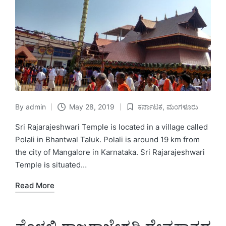
By
admin
May 28, 2019
ಕರ್ನಾಟಕ
,
ಮಂಗಳೂರು
Posted
Posted
by
in
Sri Rajarajeshwari Temple is located in a village called
Polali in Bhantwal Taluk. Polali is around 19 km from
the city of Mangalore in Karnataka. Sri Rajarajeshwari
Temple is situated…
Read More