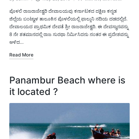
Posted
Posted
by
in
ಪೊಳಲಿ ರಾಜರಾಜೇಶ್ವರಿ ದೇವಾಲಯವು ಕರ್ನಾಟಕದ ದಕ್ಷಿಣ ಕನ್ನಡ
ಜಿಲ್ಲೆಯ ಬಂಟ್ವಾಳ ತಾಲೂಕಿನ ಪೊಳಲಿಯಲ್ಲಿ ಫಾಲ್ಗುನಿ ನದಿಯ ದಡದಲ್ಲಿದೆ.
ದೇವಾಲಯದ ಪ್ರಾಥಮಿಕ ದೇವತೆ ಶ್ರೀ ರಾಜರಾಜೇಶ್ವರಿ. ಈ ದೇವಸ್ಥಾನವನ್ನು
8 ನೇ ಶತಮಾನದಲ್ಲಿ ರಾಜ ಸುರಥಾ ನಿರ್ಮಿಸಿದನು ನಂತರ ಈ ಪ್ರದೇಶವನ್ನು
ಆಳಿದ…
Read More
Panambur Beach where is
it located ?